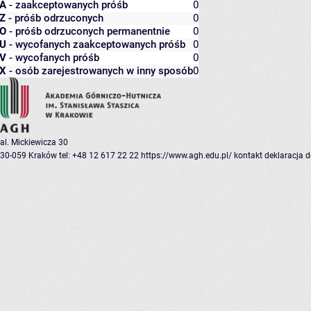
A
- zaakceptowanych próśb
0
Z
- próśb odrzuconych
0
O
- próśb odrzuconych permanentnie
0
U
- wycofanych zaakceptowanych próśb
0
V
- wycofanych próśb
0
X
- osób zarejestrowanych w inny sposób
0
al. Mickiewicza 30
30-059 Kraków
tel: +48 12 617 22 22
https://www.agh.edu.pl/
kontakt
deklaracja 