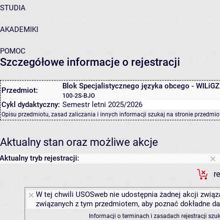
STUDIA
AKADEMIKI
POMOC
Szczegółowe informacje o rejestracji
Blok Specjalistycznego języka obcego - WILiGZ
Przedmiot:
100-2S-BJO
Cykl dydaktyczny:
Semestr letni 2025/2026
Opisu przedmiotu, zasad zaliczania i innych informacji szukaj na
stronie przedmio
Aktualny stan oraz możliwe akcje
Aktualny tryb rejestracji:
r
W tej chwili USOSweb nie udostępnia żadnej akcji związa
związanych z tym przedmiotem, aby poznać dokładne daty
Informacji o terminach i zasadach rejestracji sz