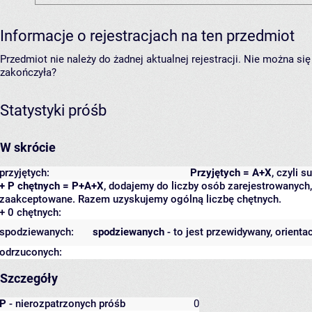
Informacje o rejestracjach na ten przedmiot
Przedmiot nie należy do żadnej aktualnej rejestracji. Nie można s
zakończyła?
Statystyki próśb
W skrócie
przyjętych:
Przyjętych = A+X
, czyli 
+ P chętnych = P+A+X
, dodajemy do liczby osób zarejestrowanych, 
zaakceptowane. Razem uzyskujemy ogólną liczbę chętnych.
+ 0 chętnych:
spodziewanych:
spodziewanych
- to jest przewidywany, orienta
odrzuconych:
Szczegóły
P
- nierozpatrzonych próśb
0