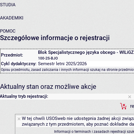
STUDIA
AKADEMIKI
POMOC
Szczegółowe informacje o rejestracji
Blok Specjalistycznego języka obcego - WILiGZ
Przedmiot:
100-2S-BJO
Cykl dydaktyczny:
Semestr letni 2025/2026
Opisu przedmiotu, zasad zaliczania i innych informacji szukaj na
stronie przedmio
Aktualny stan oraz możliwe akcje
Aktualny tryb rejestracji:
r
W tej chwili USOSweb nie udostępnia żadnej akcji związa
związanych z tym przedmiotem, aby poznać dokładne daty
Informacji o terminach i zasadach rejestracji sz