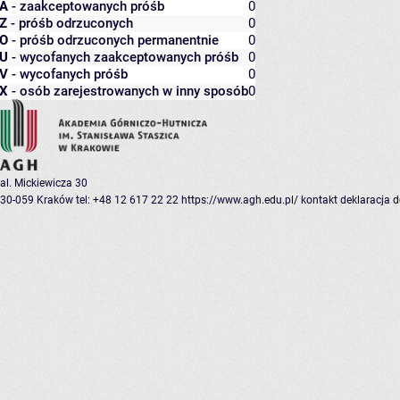
A
- zaakceptowanych próśb
0
Z
- próśb odrzuconych
0
O
- próśb odrzuconych permanentnie
0
U
- wycofanych zaakceptowanych próśb
0
V
- wycofanych próśb
0
X
- osób zarejestrowanych w inny sposób
0
al. Mickiewicza 30
30-059 Kraków
tel: +48 12 617 22 22
https://www.agh.edu.pl/
kontakt
deklaracja 