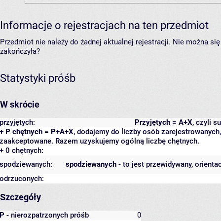
Informacje o rejestracjach na ten przedmiot
Przedmiot nie należy do żadnej aktualnej rejestracji. Nie można s
zakończyła?
Statystyki próśb
W skrócie
przyjętych:
Przyjętych = A+X
, czyli 
+ P chętnych = P+A+X
, dodajemy do liczby osób zarejestrowanych, 
zaakceptowane. Razem uzyskujemy ogólną liczbę chętnych.
+ 0 chętnych:
spodziewanych:
spodziewanych
- to jest przewidywany, orienta
odrzuconych:
Szczegóły
P
- nierozpatrzonych próśb
0