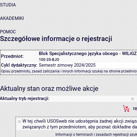
STUDIA
AKADEMIKI
POMOC
Szczegółowe informacje o rejestracji
Blok Specjalistycznego języka obcego - WILiGZ
Przedmiot:
100-2S-BJO
Cykl dydaktyczny:
Semestr zimowy 2024/2025
Opisu przedmiotu, zasad zaliczania i innych informacji szukaj na
stronie przedmio
Aktualny stan oraz możliwe akcje
Aktualny tryb rejestracji:
r
W tej chwili USOSweb nie udostępnia żadnej akcji związa
związanych z tym przedmiotem, aby poznać dokładne daty
Informacji o terminach i zasadach rejestracji sz