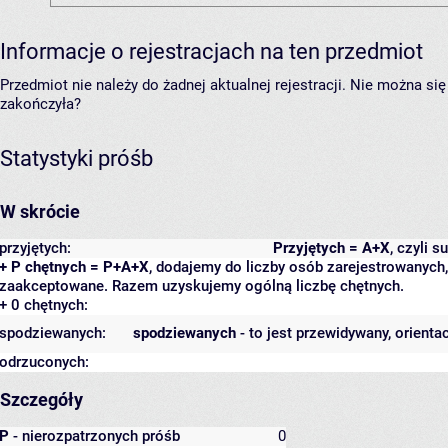
Informacje o rejestracjach na ten przedmiot
Przedmiot nie należy do żadnej aktualnej rejestracji. Nie można s
zakończyła?
Statystyki próśb
W skrócie
przyjętych:
Przyjętych = A+X
, czyli 
+ P chętnych = P+A+X
, dodajemy do liczby osób zarejestrowanych, 
zaakceptowane. Razem uzyskujemy ogólną liczbę chętnych.
+ 0 chętnych:
spodziewanych:
spodziewanych
- to jest przewidywany, orienta
odrzuconych:
Szczegóły
P
- nierozpatrzonych próśb
0