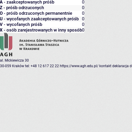
A
- zaakceptowanych próśb
0
Z
- próśb odrzuconych
0
O
- próśb odrzuconych permanentnie
0
U
- wycofanych zaakceptowanych próśb
0
V
- wycofanych próśb
0
X
- osób zarejestrowanych w inny sposób
0
al. Mickiewicza 30
30-059 Kraków
tel: +48 12 617 22 22
https://www.agh.edu.pl/
kontakt
deklaracja 