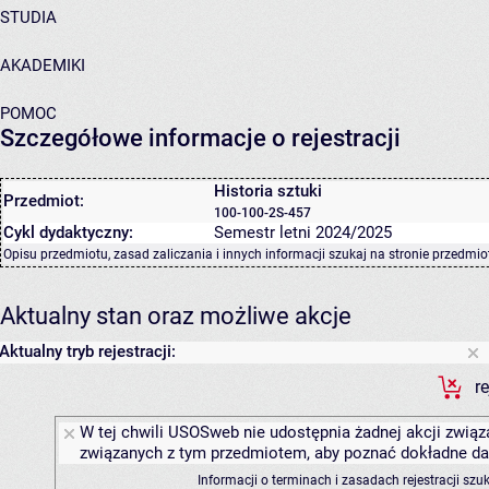
STUDIA
AKADEMIKI
POMOC
Szczegółowe informacje o rejestracji
Historia sztuki
Przedmiot:
100-100-2S-457
Cykl dydaktyczny:
Semestr letni 2024/2025
Opisu przedmiotu, zasad zaliczania i innych informacji szukaj na
stronie przedmio
Aktualny stan oraz możliwe akcje
Aktualny tryb rejestracji:
r
W tej chwili USOSweb nie udostępnia żadnej akcji związa
związanych z tym przedmiotem, aby poznać dokładne daty
Informacji o terminach i zasadach rejestracji sz