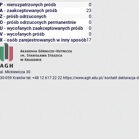
P
- nierozpatrzonych próśb
0
A
- zaakceptowanych próśb
23
Z
- próśb odrzuconych
0
O
- próśb odrzuconych permanentnie
0
U
- wycofanych zaakceptowanych próśb
0
V
- wycofanych próśb
0
X
- osób zarejestrowanych w inny sposób
17
al. Mickiewicza 30
30-059 Kraków
tel: +48 12 617 22 22
https://www.agh.edu.pl/
kontakt
deklaracja 