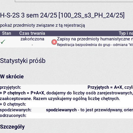
H-S-2S 3 sem 24/25 [100_2S_s3_PH_24/25]
pokaż przedmioty związane z tą rejestracją
Stan
Czas trwania
Typ i n
zakończona
Zapisy na przedmioty humanistyczne 
-
Rejestracja bezpośrednia do grup - odmiana "kt
Statystyki próśb
W skrócie
przyjętych:
Przyjętych = A+X
, czy
+ P chętnych = P+A+X
, dodajemy do liczby osób zarejestrowanych, 
zaakceptowane. Razem uzyskujemy ogólną liczbę chętnych.
+ 0 chętnych:
spodziewanych:
spodziewanych
- to jest przewidywany, orie
odrzuconych:
Szczegóły