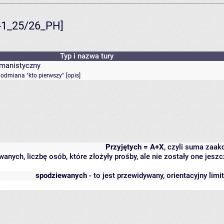
S-1_25/26_PH]
Typ i nazwa tury
umanistyczny
- odmiana "kto pierwszy"
[
opis
]
Przyjętych = A+X
, czyli suma zaa
wanych, liczbę osób, które złożyły prośby, ale nie zostały one j
spodziewanych
- to jest przewidywany, orientacyjny lim