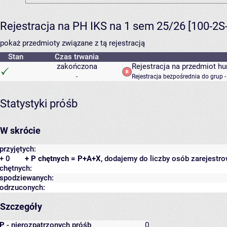
Rejestracja na PH IKS na 1 sem 25/26 [100-2
pokaż przedmioty związane z tą rejestracją
Stan
Czas trwania
zakończona
Rejestracja na przedmiot h
-
Rejestracja bezpośrednia do grup 
Statystyki próśb
W skrócie
przyjętych:
+ 0
+ P chętnych = P+A+X
, dodajemy do liczby osób zarejestro
chętnych:
spodziewanych:
odrzuconych:
Szczegóły
P
- nierozpatrzonych próśb
0