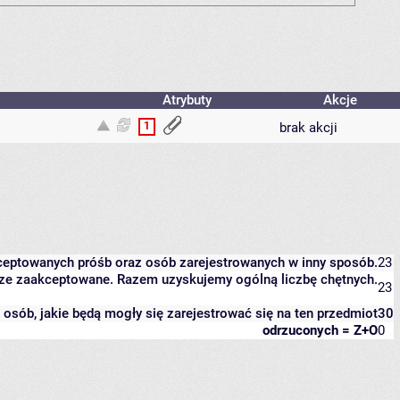
Atrybuty
Akcje
1
brak akcji
kceptowanych próśb oraz osób zarejestrowanych w inny sposób.
23
eszcze zaakceptowane. Razem uzyskujemy ogólną liczbę chętnych.
23
it osób, jakie będą mogły się zarejestrować się na ten przedmiot
30
odrzuconych = Z+O
0