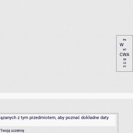
PN
W
WT
CWA
ŚR
CZ
PT
związanych z tym przedmiotem, aby poznać dokładne daty
 Twoją uczelnię