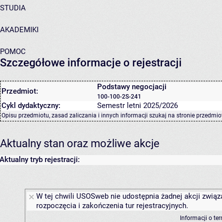
STUDIA
AKADEMIKI
POMOC
Szczegółowe informacje o rejestracji
Podstawy negocjacji
Przedmiot:
100-100-2S-241
Cykl dydaktyczny:
Semestr letni 2025/2026
Opisu przedmiotu, zasad zaliczania i innych informacji szukaj na
stronie przedmio
Aktualny stan oraz możliwe akcje
Aktualny tryb rejestracji:
W tej chwili USOSweb nie udostępnia żadnej akcji związ
rozpoczęcia i zakończenia tur rejestracyjnych.
Informacji o te