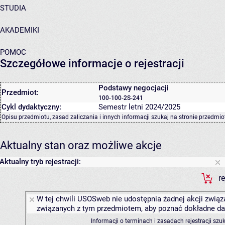
STUDIA
AKADEMIKI
POMOC
Szczegółowe informacje o rejestracji
Podstawy negocjacji
Przedmiot:
100-100-2S-241
Cykl dydaktyczny:
Semestr letni 2024/2025
Opisu przedmiotu, zasad zaliczania i innych informacji szukaj na
stronie przedmio
Aktualny stan oraz możliwe akcje
Aktualny tryb rejestracji:
r
W tej chwili USOSweb nie udostępnia żadnej akcji związa
związanych z tym przedmiotem, aby poznać dokładne daty
Informacji o terminach i zasadach rejestracji sz