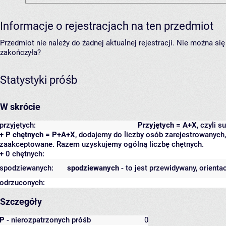
Informacje o rejestracjach na ten przedmiot
Przedmiot nie należy do żadnej aktualnej rejestracji. Nie można s
zakończyła?
Statystyki próśb
W skrócie
przyjętych:
Przyjętych = A+X
, czyli 
+ P chętnych = P+A+X
, dodajemy do liczby osób zarejestrowanych, 
zaakceptowane. Razem uzyskujemy ogólną liczbę chętnych.
+ 0 chętnych:
spodziewanych:
spodziewanych
- to jest przewidywany, orienta
odrzuconych:
Szczegóły
P
- nierozpatrzonych próśb
0