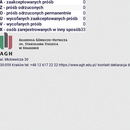
A
- zaakceptowanych próśb
0
Z
- próśb odrzuconych
0
O
- próśb odrzuconych permanentnie
0
U
- wycofanych zaakceptowanych próśb
0
V
- wycofanych próśb
0
X
- osób zarejestrowanych w inny sposób
33
al. Mickiewicza 30
30-059 Kraków
tel: +48 12 617 22 22
https://www.agh.edu.pl/
kontakt
deklaracja 