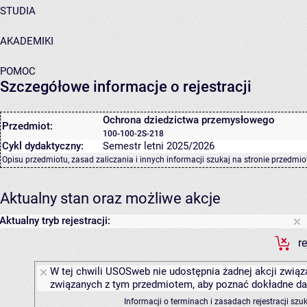
STUDIA
AKADEMIKI
POMOC
Szczegółowe informacje o rejestracji
Ochrona dziedzictwa przemysłowego
Przedmiot:
100-100-2S-218
Cykl dydaktyczny:
Semestr letni 2025/2026
Opisu przedmiotu, zasad zaliczania i innych informacji szukaj na
stronie przedmio
Aktualny stan oraz możliwe akcje
Aktualny tryb rejestracji:
r
W tej chwili USOSweb nie udostępnia żadnej akcji związa
związanych z tym przedmiotem, aby poznać dokładne daty
Informacji o terminach i zasadach rejestracji sz