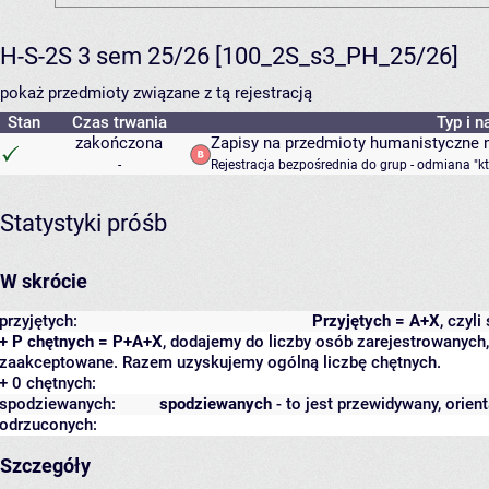
H-S-2S 3 sem 25/26 [100_2S_s3_PH_25/26]
pokaż przedmioty związane z tą rejestracją
Stan
Czas trwania
Typ i n
zakończona
Zapisy na przedmioty humanistyczne 
-
Rejestracja bezpośrednia do grup - odmiana "k
Statystyki próśb
W skrócie
przyjętych:
Przyjętych = A+X
, czyl
+ P chętnych = P+A+X
, dodajemy do liczby osób zarejestrowanych, 
zaakceptowane. Razem uzyskujemy ogólną liczbę chętnych.
+ 0 chętnych:
spodziewanych:
spodziewanych
- to jest przewidywany, orien
odrzuconych:
Szczegóły