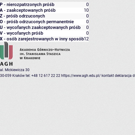
P
- nierozpatrzonych próśb
0
A
- zaakceptowanych próśb
10
Z
- próśb odrzuconych
0
O
- próśb odrzuconych permanentnie
0
U
- wycofanych zaakceptowanych próśb
0
V
- wycofanych próśb
0
X
- osób zarejestrowanych w inny sposób
12
al. Mickiewicza 30
30-059 Kraków
tel: +48 12 617 22 22
https://www.agh.edu.pl/
kontakt
deklaracja 