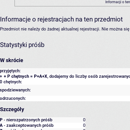
Informacji o te
Informacje o rejestracjach na ten przedmiot
Przedmiot nie należy do żadnej aktualnej rejestracji. Nie można s
Statystyki próśb
W skrócie
przyjętych:
+
+ P chętnych = P+A+X
, dodajemy do liczby osób zarejestrowanyc
0 chętnych:
spodziewanych:
odrzuconych:
Szczegóły
P
- nierozpatrzonych próśb
0
A
- zaakceptowanych próśb
0