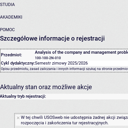
STUDIA
AKADEMIKI
POMOC
Szczegółowe informacje o rejestracji
Analysis of the company and management prob
Przedmiot:
100-100-2N-010
Cykl dydaktyczny:
Semestr zimowy 2025/2026
Opisu przedmiotu, zasad zaliczania i innych informacji szukaj na
stronie przedmio
Aktualny stan oraz możliwe akcje
Aktualny tryb rejestracji:
W tej chwili USOSweb nie udostępnia żadnej akcji związ
rozpoczęcia i zakończenia tur rejestracyjnych.