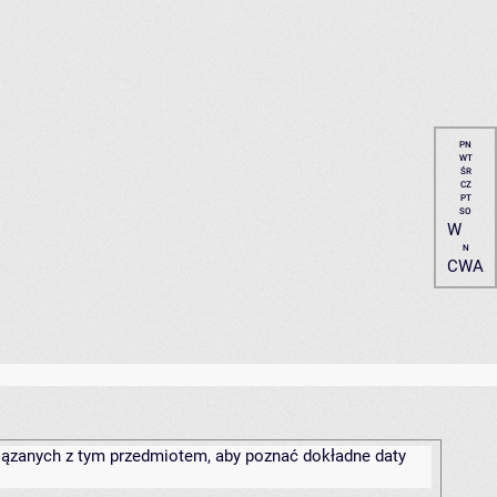
PN
WT
ŚR
CZ
PT
SO
W
N
CWA
związanych z tym przedmiotem, aby poznać dokładne daty