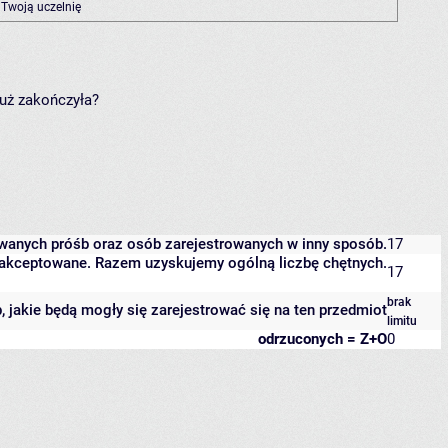
 Twoją uczelnię
już zakończyła?
owanych próśb oraz osób zarejestrowanych w inny sposób.
17
 zaakceptowane. Razem uzyskujemy ogólną liczbę chętnych.
17
brak
b, jakie będą mogły się zarejestrować się na ten przedmiot
limitu
odrzuconych = Z+O
0