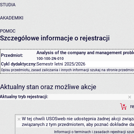
STUDIA
AKADEMIKI
POMOC
Szczegółowe informacje o rejestracji
Analysis of the company and management prob
Przedmiot:
100-100-2N-010
Cykl dydaktyczny:
Semestr letni 2025/2026
Opisu przedmiotu, zasad zaliczania i innych informacji szukaj na
stronie przedmio
Aktualny stan oraz możliwe akcje
Aktualny tryb rejestracji:
r
W tej chwili USOSweb nie udostępnia żadnej akcji związa
związanych z tym przedmiotem, aby poznać dokładne daty
Informacji o terminach i zasadach rejestracji sz