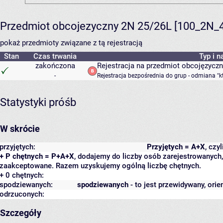
Przedmiot obcojezyczny 2N 25/26L [100_2N_
pokaż przedmioty związane z tą rejestracją
Stan
Czas trwania
Typ i n
zakończona
Rejestracja na przedmiot obcojęzycz
-
Rejestracja bezpośrednia do grup - odmiana "k
Statystyki próśb
W skrócie
przyjętych:
Przyjętych = A+X
, czy
+ P chętnych = P+A+X
, dodajemy do liczby osób zarejestrowanych, 
zaakceptowane. Razem uzyskujemy ogólną liczbę chętnych.
+ 0 chętnych:
spodziewanych:
spodziewanych
- to jest przewidywany, orie
odrzuconych:
Szczegóły