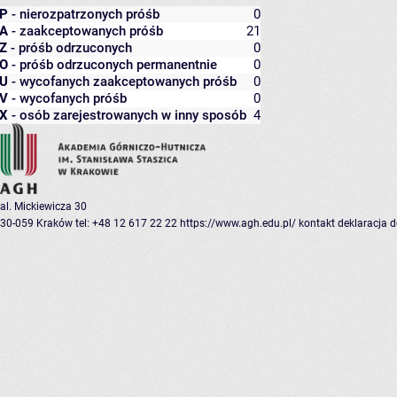
P
- nierozpatrzonych próśb
0
A
- zaakceptowanych próśb
21
Z
- próśb odrzuconych
0
O
- próśb odrzuconych permanentnie
0
U
- wycofanych zaakceptowanych próśb
0
V
- wycofanych próśb
0
X
- osób zarejestrowanych w inny sposób
4
al. Mickiewicza 30
30-059 Kraków
tel: +48 12 617 22 22
https://www.agh.edu.pl/
kontakt
deklaracja 