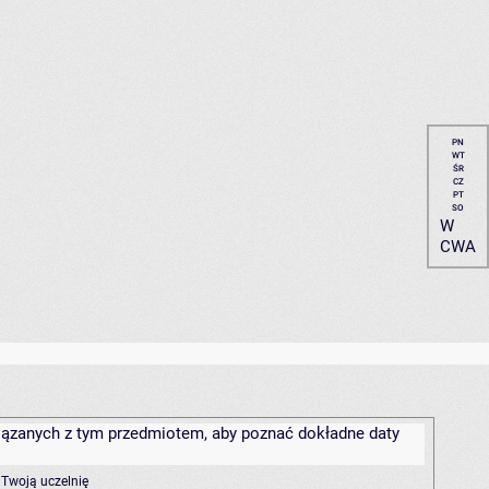
PN
WT
ŚR
CZ
PT
SO
W
CWA
związanych z tym przedmiotem, aby poznać dokładne daty
 Twoją uczelnię