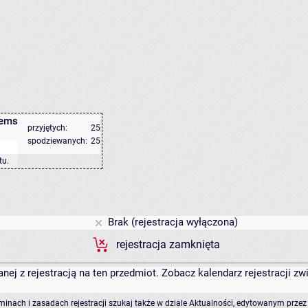
lems
przyjętych:
25
spodziewanych:
25
tu
.
Brak (rejestracja wyłączona)
rejestracja zamknięta
anej z rejestracją na ten przedmiot. Zobacz kalendarz rejestracji 
rminach i zasadach rejestracji szukaj także w dziale Aktualności, edytowanym przez