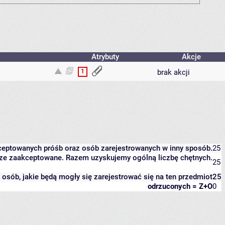
Atrybuty
Akcje
1
brak akcji
kceptowanych próśb oraz osób zarejestrowanych w inny sposób.
25
eszcze zaakceptowane. Razem uzyskujemy ogólną liczbę chętnych.
25
it osób, jakie będą mogły się zarejestrować się na ten przedmiot
25
odrzuconych = Z+O
0