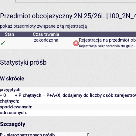
Przedmiot obcojezyczny 2N 25/26L [100_2N_
pokaż przedmioty związane z tą rejestracją
Stan
Czas trwania
zakończona
Rejestracja na przedmiot o
-
Rejestracja bezpośrednia do grup 
Statystyki próśb
W skrócie
przyjętych:
+ 0
+ P chętnych = P+A+X
, dodajemy do liczby osób zarejestro
chętnych:
spodziewanych:
odrzuconych:
Szczegóły
P
- nierozpatrzonych próśb
0