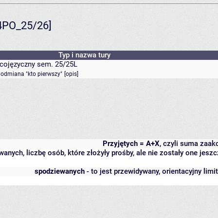
4PO_25/26]
Typ i nazwa tury
bcojęzyczny sem. 25/25L
- odmiana "kto pierwszy"
[
opis
]
Przyjętych = A+X
, czyli suma zaa
wanych, liczbę osób, które złożyły prośby, ale nie zostały one j
spodziewanych
- to jest przewidywany, orientacyjny lim