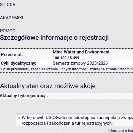
STUDIA
AKADEMIKI
POMOC
Szczegółowe informacje o rejestracji
Mine Water and Environment
Przedmiot:
100-100-1S-499
Cykl dydaktyczny:
Semestr zimowy 2025/2026
Opisu przedmiotu, zasad zaliczania i innych informacji szukaj na
stronie przedmio
Aktualny stan oraz możliwe akcje
Aktualny tryb rejestracji:
W tej chwili USOSweb nie udostępnia żadnej akcji związ
rozpoczęcia i zakończenia tur rejestracyjnych.
Informacji o te