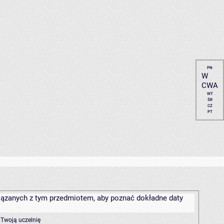
PN
W
CWA
WT
ŚR
CZ
PT
związanych z tym przedmiotem, aby poznać dokładne daty
 Twoją uczelnię