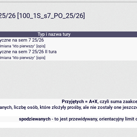
25/26 [100_1S_s7_PO_25/26]
Typ i nazwa tury
yczne na sem 7 25/26
dmiana "kto pierwszy"
[
opis
]
czne na sem 7 25/26 II tura
dmiana "kto pierwszy"
[
opis
]
Przyjętych = A+X
, czyli suma zaakc
anych, liczbę osób, które złożyły prośby, ale nie zostały one jes
spodziewanych
- to jest przewidywany, orientacyjny limit