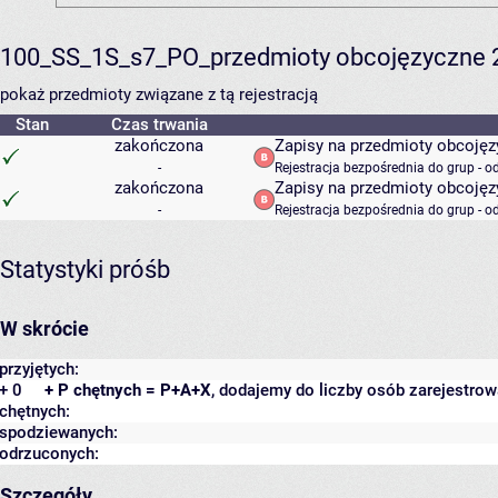
100_SS_1S_s7_PO_przedmioty obcojęzyczne 
pokaż przedmioty związane z tą rejestracją
Stan
Czas trwania
zakończona
Zapisy na przedmioty obcojęz
-
Rejestracja bezpośrednia do grup - o
zakończona
Zapisy na przedmioty obcojęzy
-
Rejestracja bezpośrednia do grup - o
Statystyki próśb
W skrócie
przyjętych:
+ 0
+ P chętnych = P+A+X
, dodajemy do liczby osób zarejestrow
chętnych:
spodziewanych:
odrzuconych:
Szczegóły