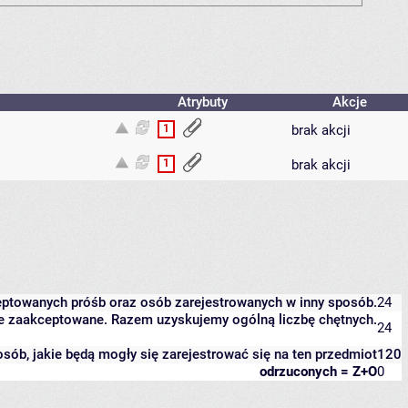
Atrybuty
Akcje
1
brak akcji
1
brak akcji
eptowanych próśb oraz osób zarejestrowanych w inny sposób.
24
zcze zaakceptowane. Razem uzyskujemy ogólną liczbę chętnych.
24
 osób, jakie będą mogły się zarejestrować się na ten przedmiot
120
odrzuconych = Z+O
0