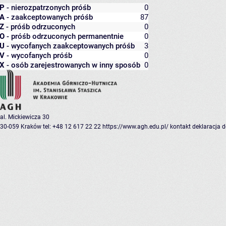
P
- nierozpatrzonych próśb
0
A
- zaakceptowanych próśb
87
Z
- próśb odrzuconych
0
O
- próśb odrzuconych permanentnie
0
U
- wycofanych zaakceptowanych próśb
3
V
- wycofanych próśb
0
X
- osób zarejestrowanych w inny sposób
0
al. Mickiewicza 30
30-059 Kraków
tel: +48 12 617 22 22
https://www.agh.edu.pl/
kontakt
deklaracja 