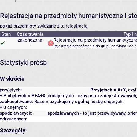
Rejestracja na przedmioty humanistyczne I s
pokaż przedmioty związane z tą rejestracją
Stan
Czas trwania
Typ i 
zakończona
Rejestracja na przedmioty humanistyczne
-
Rejestracja bezpośrednia do grup - odmiana "kto p
Statystyki próśb
W skrócie
przyjętych:
Przyjętych = A+X
, czy
+ P chętnych = P+A+X
, dodajemy do liczby osób zarejestrowanych, 
zaakceptowane. Razem uzyskujemy ogólną liczbę chętnych.
+ 0 chętnych:
spodziewanych:
spodziewanych
- to jest przewidywany, orie
odrzuconych:
Szczegóły