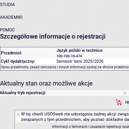
STUDIA
AKADEMIKI
POMOC
Szczegółowe informacje o rejestracji
Język polski w technice
Przedmiot:
100-100-1S-474
Cykl dydaktyczny:
Semestr letni 2025/2026
Opisu przedmiotu, zasad zaliczania i innych informacji szukaj na
stronie przedmio
Aktualny stan oraz możliwe akcje
Aktualny tryb rejestracji:
r
W tej chwili USOSweb nie udostępnia żadnej akcji związa
związanych z tym przedmiotem, aby poznać dokładne daty
Informacji o terminach i zasadach rejestracji sz