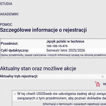
STUDIA
AKADEMIKI
POMOC
Szczegółowe informacje o rejestracji
Język polski w technice
Przedmiot:
100-100-1S-474
Cykl dydaktyczny:
Semestr letni 2025/2026
Opisu przedmiotu, zasad zaliczania i innych informacji szukaj na
stronie przedmio
Aktualny stan oraz możliwe akcje
Aktualny tryb rejestracji:
r
W tej chwili USOSweb nie udostępnia żadnej akcji związa
związanych z tym przedmiotem, aby poznać dokładne daty
Informacji o terminach i zasadach rejestracji sz