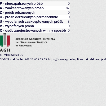
P
- nierozpatrzonych próśb
0
A
- zaakceptowanych próśb
87
Z
- próśb odrzuconych
0
O
- próśb odrzuconych permanentnie
0
U
- wycofanych zaakceptowanych próśb
3
V
- wycofanych próśb
0
X
- osób zarejestrowanych w inny sposób
0
al. Mickiewicza 30
30-059 Kraków
tel: +48 12 617 22 22
https://www.agh.edu.pl/
kontakt
deklaracja 