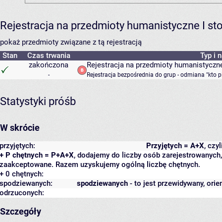
Rejestracja na przedmioty humanistyczne I s
pokaż przedmioty związane z tą rejestracją
Stan
Czas trwania
Typ i 
zakończona
Rejestracja na przedmioty humanistyczne
-
Rejestracja bezpośrednia do grup - odmiana "kto p
Statystyki próśb
W skrócie
przyjętych:
Przyjętych = A+X
, czy
+ P chętnych = P+A+X
, dodajemy do liczby osób zarejestrowanych, 
zaakceptowane. Razem uzyskujemy ogólną liczbę chętnych.
+ 0 chętnych:
spodziewanych:
spodziewanych
- to jest przewidywany, orie
odrzuconych:
Szczegóły