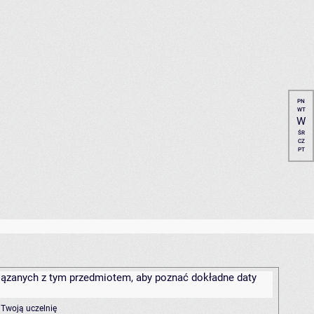
PN
WT
W
ŚR
CZ
PT
związanych z tym przedmiotem, aby poznać dokładne daty
 Twoją uczelnię