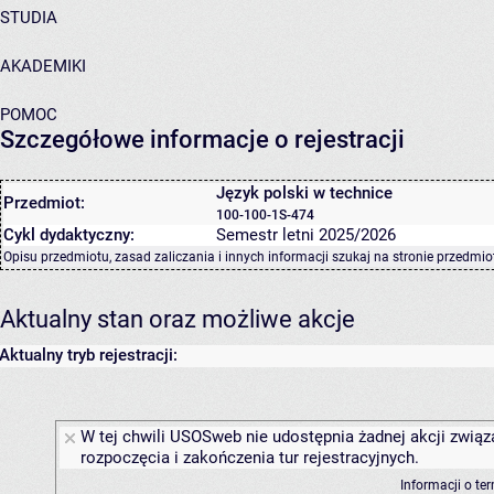
STUDIA
AKADEMIKI
POMOC
Szczegółowe informacje o rejestracji
Język polski w technice
Przedmiot:
100-100-1S-474
Cykl dydaktyczny:
Semestr letni 2025/2026
Opisu przedmiotu, zasad zaliczania i innych informacji szukaj na
stronie przedmio
Aktualny stan oraz możliwe akcje
Aktualny tryb rejestracji:
W tej chwili USOSweb nie udostępnia żadnej akcji związ
rozpoczęcia i zakończenia tur rejestracyjnych.
Informacji o te