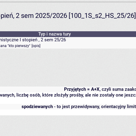
topień, 2 sem 2025/2026 [100_1S_s2_HS_25/26]
Typ i nazwa tury
istyczne I stopień , 2 sem 25/26
iana "kto pierwszy"
[
opis
]
Przyjętych = A+X
, czyli suma zaa
wanych, liczbę osób, które złożyły prośby, ale nie zostały one j
spodziewanych
- to jest przewidywany, orientacyjny lim