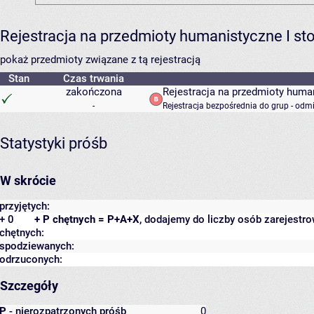
Rejestracja na przedmioty humanistyczne I s
pokaż przedmioty związane z tą rejestracją
Stan
Czas trwania
zakończona
Rejestracja na przedmioty human
-
Rejestracja bezpośrednia do grup - odm
Statystyki próśb
W skrócie
przyjętych:
+ 0
+ P chętnych = P+A+X
, dodajemy do liczby osób zarejestro
chętnych:
spodziewanych:
odrzuconych:
Szczegóły
P
- nierozpatrzonych próśb
0