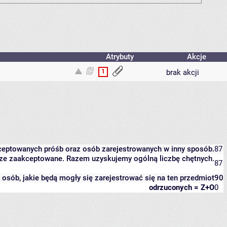
Atrybuty
Akcje
1
brak akcji
kceptowanych próśb oraz osób zarejestrowanych w inny sposób.
87
eszcze zaakceptowane. Razem uzyskujemy ogólną liczbę chętnych.
87
it osób, jakie będą mogły się zarejestrować się na ten przedmiot
90
odrzuconych = Z+O
0