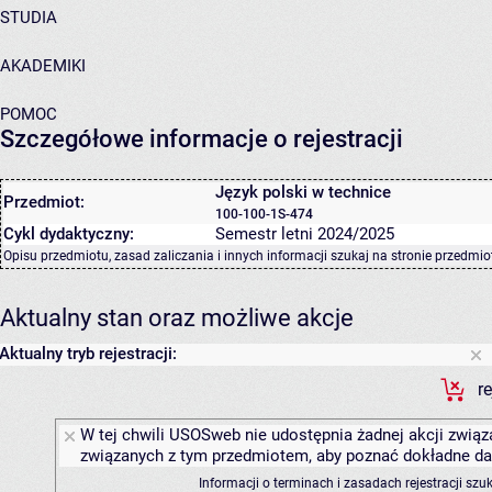
STUDIA
AKADEMIKI
POMOC
Szczegółowe informacje o rejestracji
Język polski w technice
Przedmiot:
100-100-1S-474
Cykl dydaktyczny:
Semestr letni 2024/2025
Opisu przedmiotu, zasad zaliczania i innych informacji szukaj na
stronie przedmio
Aktualny stan oraz możliwe akcje
Aktualny tryb rejestracji:
r
W tej chwili USOSweb nie udostępnia żadnej akcji związa
związanych z tym przedmiotem, aby poznać dokładne daty
Informacji o terminach i zasadach rejestracji sz