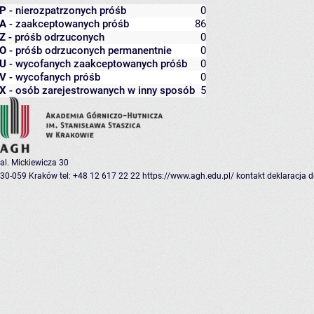
P
- nierozpatrzonych próśb
0
A
- zaakceptowanych próśb
86
Z
- próśb odrzuconych
0
O
- próśb odrzuconych permanentnie
0
U
- wycofanych zaakceptowanych próśb
0
V
- wycofanych próśb
0
X
- osób zarejestrowanych w inny sposób
5
al. Mickiewicza 30
30-059 Kraków
tel: +48 12 617 22 22
https://www.agh.edu.pl/
kontakt
deklaracja 