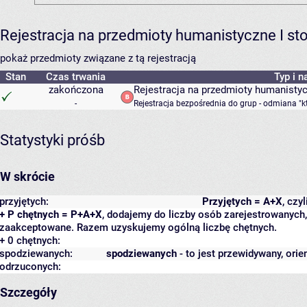
Rejestracja na przedmioty humanistyczne I s
pokaż przedmioty związane z tą rejestracją
Stan
Czas trwania
Typ i n
zakończona
Rejestracja na przedmioty humanisty
-
Rejestracja bezpośrednia do grup - odmiana "k
Statystyki próśb
W skrócie
przyjętych:
Przyjętych = A+X
, czy
+ P chętnych = P+A+X
, dodajemy do liczby osób zarejestrowanych, 
zaakceptowane. Razem uzyskujemy ogólną liczbę chętnych.
+ 0 chętnych:
spodziewanych:
spodziewanych
- to jest przewidywany, orie
odrzuconych:
Szczegóły