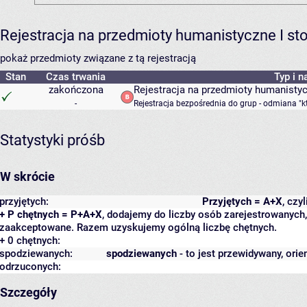
Rejestracja na przedmioty humanistyczne I s
pokaż przedmioty związane z tą rejestracją
Stan
Czas trwania
Typ i n
zakończona
Rejestracja na przedmioty humanisty
-
Rejestracja bezpośrednia do grup - odmiana "k
Statystyki próśb
W skrócie
przyjętych:
Przyjętych = A+X
, czy
+ P chętnych = P+A+X
, dodajemy do liczby osób zarejestrowanych, 
zaakceptowane. Razem uzyskujemy ogólną liczbę chętnych.
+ 0 chętnych:
spodziewanych:
spodziewanych
- to jest przewidywany, orie
odrzuconych:
Szczegóły