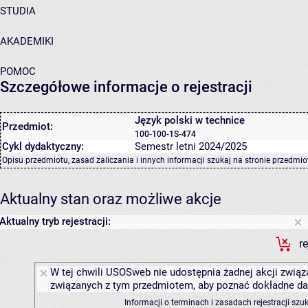
STUDIA
AKADEMIKI
POMOC
Szczegółowe informacje o rejestracji
Język polski w technice
Przedmiot:
100-100-1S-474
Cykl dydaktyczny:
Semestr letni 2024/2025
Opisu przedmiotu, zasad zaliczania i innych informacji szukaj na
stronie przedmio
Aktualny stan oraz możliwe akcje
Aktualny tryb rejestracji:
r
W tej chwili USOSweb nie udostępnia żadnej akcji związa
związanych z tym przedmiotem, aby poznać dokładne daty
Informacji o terminach i zasadach rejestracji sz