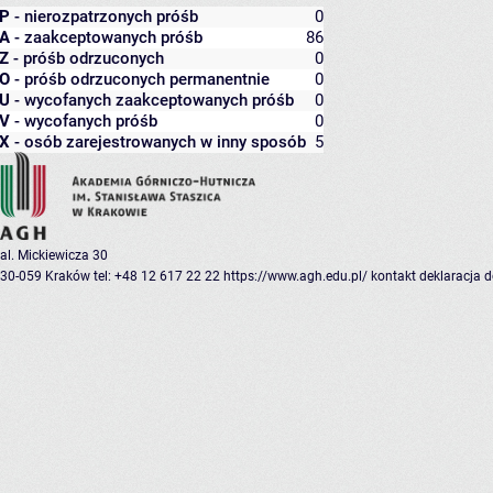
P
- nierozpatrzonych próśb
0
A
- zaakceptowanych próśb
86
Z
- próśb odrzuconych
0
O
- próśb odrzuconych permanentnie
0
U
- wycofanych zaakceptowanych próśb
0
V
- wycofanych próśb
0
X
- osób zarejestrowanych w inny sposób
5
al. Mickiewicza 30
30-059 Kraków
tel: +48 12 617 22 22
https://www.agh.edu.pl/
kontakt
deklaracja 