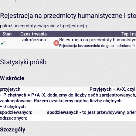
Rejestracja na przedmioty humanistyczne I s
pokaż przedmioty związane z tą rejestracją
Stan
Czas trwania
Typ i n
zakończona
Rejestracja na przedmioty humanisty
-
Rejestracja bezpośrednia do grup - odmiana "k
Statystyki próśb
W skrócie
przyjętych:
Przyjętych = A+X
, czy
+ P chętnych = P+A+X
, dodajemy do liczby osób zarejestrowanych, 
zaakceptowane. Razem uzyskujemy ogólną liczbę chętnych.
+ 0 chętnych:
spodziewanych:
spodziewanych
- to jest przewidywany, orie
odrzuconych:
Szczegóły