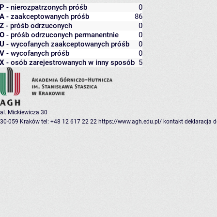
P
- nierozpatrzonych próśb
0
A
- zaakceptowanych próśb
86
Z
- próśb odrzuconych
0
O
- próśb odrzuconych permanentnie
0
U
- wycofanych zaakceptowanych próśb
0
V
- wycofanych próśb
0
X
- osób zarejestrowanych w inny sposób
5
al. Mickiewicza 30
30-059 Kraków
tel: +48 12 617 22 22
https://www.agh.edu.pl/
kontakt
deklaracja 