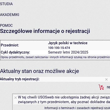
STUDIA
AKADEMIKI
POMOC
Szczegółowe informacje o rejestracji
Język polski w technice
Przedmiot:
100-100-1S-474
Cykl dydaktyczny:
Semestr letni 2024/2025
Opisu przedmiotu, zasad zaliczania i innych informacji szukaj na
stronie przedmio
Aktualny stan oraz możliwe akcje
Aktualny tryb rejestracji:
r
W tej chwili USOSweb nie udostępnia żadnej akcji związa
związanych z tym przedmiotem, aby poznać dokładne daty
Informacji o terminach i zasadach rejestracji sz