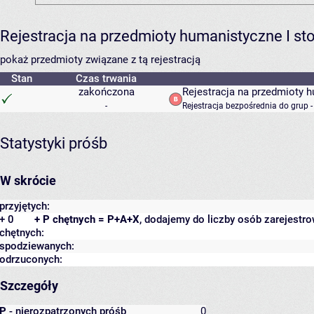
Rejestracja na przedmioty humanistyczne I s
pokaż przedmioty związane z tą rejestracją
Stan
Czas trwania
zakończona
Rejestracja na przedmioty 
-
Rejestracja bezpośrednia do grup 
Statystyki próśb
W skrócie
przyjętych:
+ 0
+ P chętnych = P+A+X
, dodajemy do liczby osób zarejestro
chętnych:
spodziewanych:
odrzuconych:
Szczegóły
P
- nierozpatrzonych próśb
0