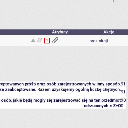
Atrybuty
Akcje
1
brak akcji
kceptowanych próśb oraz osób zarejestrowanych w inny sposób.
91
eszcze zaakceptowane. Razem uzyskujemy ogólną liczbę chętnych.
91
it osób, jakie będą mogły się zarejestrować się na ten przedmiot
90
odrzuconych = Z+O
0