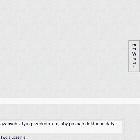
PN
WT
W
ŚR
CZ
PT
związanych z tym przedmiotem, aby poznać dokładne daty
 Twoją uczelnię