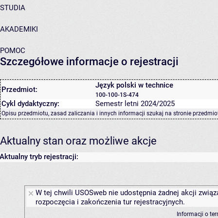
STUDIA
AKADEMIKI
POMOC
Szczegółowe informacje o rejestracji
Język polski w technice
Przedmiot:
100-100-1S-474
Cykl dydaktyczny:
Semestr letni 2024/2025
Opisu przedmiotu, zasad zaliczania i innych informacji szukaj na
stronie przedmio
Aktualny stan oraz możliwe akcje
Aktualny tryb rejestracji:
W tej chwili USOSweb nie udostępnia żadnej akcji związ
rozpoczęcia i zakończenia tur rejestracyjnych.
Informacji o te