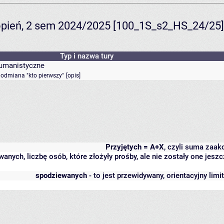
topień, 2 sem 2024/2025 [100_1S_s2_HS_24/25]
Typ i nazwa tury
humanistyczne
- odmiana "kto pierwszy"
[
opis
]
Przyjętych = A+X
, czyli suma zaa
wanych, liczbę osób, które złożyły prośby, ale nie zostały one j
spodziewanych
- to jest przewidywany, orientacyjny lim