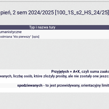
topień, 2 sem 2024/2025 [100_1S_s2_HS_24/25]
Typ i nazwa tury
humanistyczne
- odmiana "kto pierwszy"
[
opis
]
Przyjętych = A+X
, czyli suma zaa
wanych, liczbę osób, które złożyły prośby, ale nie zostały one j
spodziewanych
- to jest przewidywany, orientacyjny lim