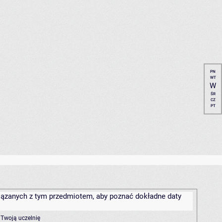
PN
WT
W
ŚR
CZ
PT
związanych z tym przedmiotem, aby poznać dokładne daty
 Twoją uczelnię