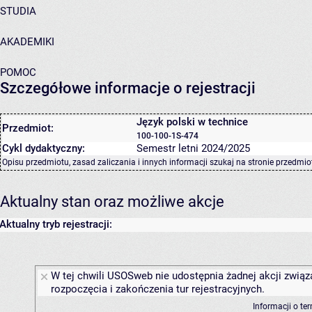
STUDIA
AKADEMIKI
POMOC
Szczegółowe informacje o rejestracji
Język polski w technice
Przedmiot:
100-100-1S-474
Cykl dydaktyczny:
Semestr letni 2024/2025
Opisu przedmiotu, zasad zaliczania i innych informacji szukaj na
stronie przedmio
Aktualny stan oraz możliwe akcje
Aktualny tryb rejestracji:
W tej chwili USOSweb nie udostępnia żadnej akcji związ
rozpoczęcia i zakończenia tur rejestracyjnych.
Informacji o te