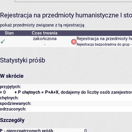
Rejestracja na przedmioty humanistyczne I s
pokaż przedmioty związane z tą rejestracją
Stan
Czas trwania
zakończona
Rejestracja na przedmioty 
-
Rejestracja bezpośrednia do grup 
Statystyki próśb
W skrócie
przyjętych:
+ 0
+ P chętnych = P+A+X
, dodajemy do liczby osób zarejestro
chętnych:
spodziewanych:
odrzuconych:
Szczegóły
P
- nierozpatrzonych próśb
0