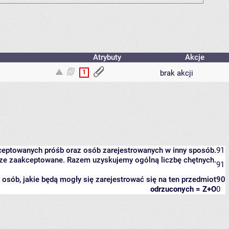
Atrybuty
Akcje
1
brak akcji
kceptowanych próśb oraz osób zarejestrowanych w inny sposób.
91
eszcze zaakceptowane. Razem uzyskujemy ogólną liczbę chętnych.
91
it osób, jakie będą mogły się zarejestrować się na ten przedmiot
90
odrzuconych = Z+O
0