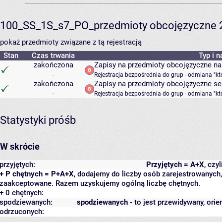
100_SS_1S_s7_PO_przedmioty obcojęzyczne 
pokaż przedmioty związane z tą rejestracją
Stan
Czas trwania
Typ i n
zakończona
Zapisy na przedmioty obcojęzyczne na
-
Rejestracja bezpośrednia do grup - odmiana "kt
zakończona
Zapisy na przedmioty obcojęzyczne sem
-
Rejestracja bezpośrednia do grup - odmiana "kt
Statystyki próśb
W skrócie
przyjętych:
Przyjętych = A+X
, czy
+ P chętnych = P+A+X
, dodajemy do liczby osób zarejestrowanych, 
zaakceptowane. Razem uzyskujemy ogólną liczbę chętnych.
+ 0 chętnych:
spodziewanych:
spodziewanych
- to jest przewidywany, orie
odrzuconych: