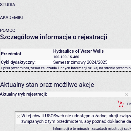
STUDIA
AKADEMIKI
POMOC
Szczegółowe informacje o rejestracji
Hydraulics of Water Wells
Przedmiot:
100-100-1S-460
Cykl dydaktyczny:
Semestr zimowy 2024/2025
Opisu przedmiotu, zasad zaliczania i innych informacji szukaj na
stronie przedmio
Aktualny stan oraz możliwe akcje
Aktualny tryb rejestracji:
r
W tej chwili USOSweb nie udostępnia żadnej akcji związa
związanych z tym przedmiotem, aby poznać dokładne daty
Informacji o terminach i zasadach rejestracji sz