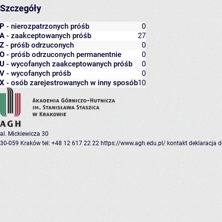
Szczegóły
P
- nierozpatrzonych próśb
0
A
- zaakceptowanych próśb
27
Z
- próśb odrzuconych
0
O
- próśb odrzuconych permanentnie
0
U
- wycofanych zaakceptowanych próśb
0
V
- wycofanych próśb
0
X
- osób zarejestrowanych w inny sposób
10
al. Mickiewicza 30
30-059 Kraków
tel: +48 12 617 22 22
https://www.agh.edu.pl/
kontakt
deklaracja 