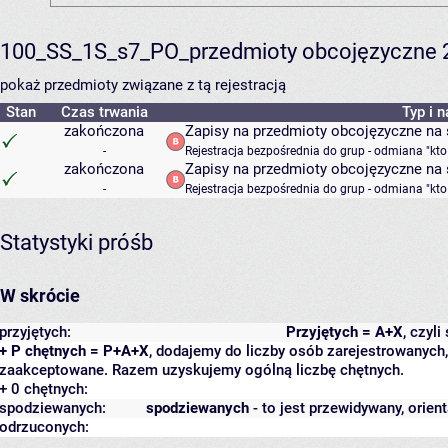
100_SS_1S_s7_PO_przedmioty obcojęzyczne 
pokaż przedmioty związane z tą rejestracją
Stan
Czas trwania
Typ i 
zakończona
Zapisy na przedmioty obcojęzyczne na
-
Rejestracja bezpośrednia do grup - odmiana "kto
zakończona
Zapisy na przedmioty obcojęzyczne na s
-
Rejestracja bezpośrednia do grup - odmiana "kto
Statystyki próśb
W skrócie
przyjętych:
Przyjętych = A+X
, czyl
+ P chętnych = P+A+X
, dodajemy do liczby osób zarejestrowanych, 
zaakceptowane. Razem uzyskujemy ogólną liczbę chętnych.
+ 0 chętnych:
spodziewanych:
spodziewanych
- to jest przewidywany, orien
odrzuconych: