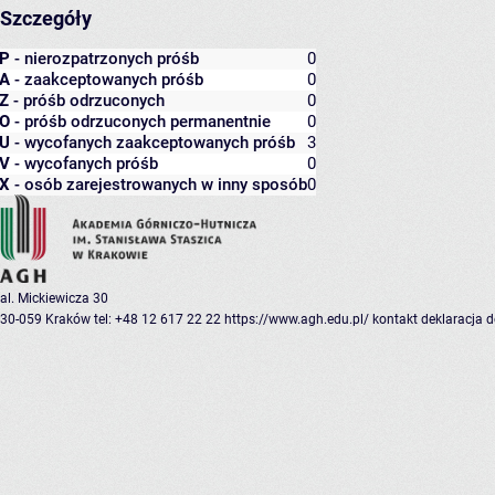
Szczegóły
P
- nierozpatrzonych próśb
0
A
- zaakceptowanych próśb
0
Z
- próśb odrzuconych
0
O
- próśb odrzuconych permanentnie
0
U
- wycofanych zaakceptowanych próśb
3
V
- wycofanych próśb
0
X
- osób zarejestrowanych w inny sposób
0
al. Mickiewicza 30
30-059 Kraków
tel: +48 12 617 22 22
https://www.agh.edu.pl/
kontakt
deklaracja 