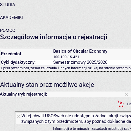
STUDIA
AKADEMIKI
POMOC
Szczegółowe informacje o rejestracji
Basics of Circular Economy
Przedmiot:
100-100-1S-421
Cykl dydaktyczny:
Semestr zimowy 2025/2026
Opisu przedmiotu, zasad zaliczania i innych informacji szukaj na
stronie przedmio
Aktualny stan oraz możliwe akcje
Aktualny tryb rejestracji:
r
W tej chwili USOSweb nie udostępnia żadnej akcji związa
związanych z tym przedmiotem, aby poznać dokładne daty
Informacji o terminach i zasadach rejestracji sz