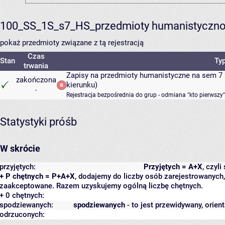
100_SS_1S_s7_HS_przedmioty humanistyczno
pokaż przedmioty związane z tą rejestracją
Czas
Stan
Typ
trwania
Zapisy na przedmioty humanistyczne na sem 7 
zakończona
kierunku)
-
Rejestracja bezpośrednia do grup - odmiana "kto pierwszy"
Statystyki próśb
W skrócie
przyjętych:
Przyjętych = A+X
, czyl
+ P chętnych = P+A+X
, dodajemy do liczby osób zarejestrowanych, 
zaakceptowane. Razem uzyskujemy ogólną liczbę chętnych.
+ 0 chętnych:
spodziewanych:
spodziewanych
- to jest przewidywany, orien
odrzuconych: