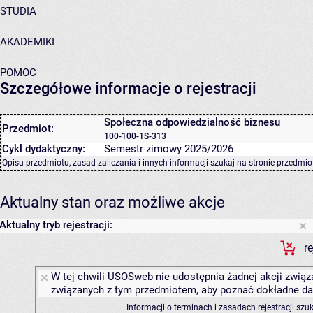
STUDIA
AKADEMIKI
POMOC
Szczegółowe informacje o rejestracji
Społeczna odpowiedzialność biznesu
Przedmiot:
100-100-1S-313
Cykl dydaktyczny:
Semestr zimowy 2025/2026
Opisu przedmiotu, zasad zaliczania i innych informacji szukaj na
stronie przedmio
Aktualny stan oraz możliwe akcje
Aktualny tryb rejestracji:
r
W tej chwili USOSweb nie udostępnia żadnej akcji związa
związanych z tym przedmiotem, aby poznać dokładne daty
Informacji o terminach i zasadach rejestracji sz