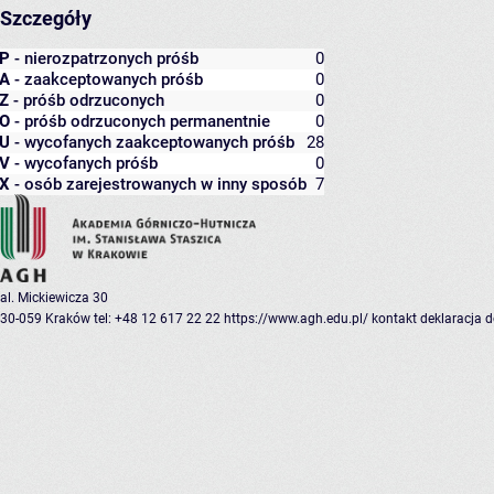
Szczegóły
P
- nierozpatrzonych próśb
0
A
- zaakceptowanych próśb
0
Z
- próśb odrzuconych
0
O
- próśb odrzuconych permanentnie
0
U
- wycofanych zaakceptowanych próśb
28
V
- wycofanych próśb
0
X
- osób zarejestrowanych w inny sposób
7
al. Mickiewicza 30
30-059 Kraków
tel: +48 12 617 22 22
https://www.agh.edu.pl/
kontakt
deklaracja 