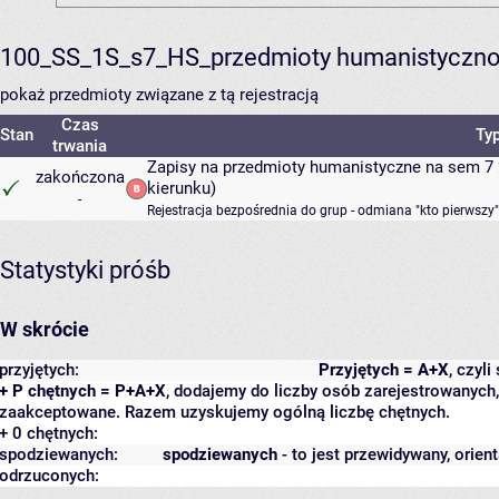
100_SS_1S_s7_HS_przedmioty humanistyczno
pokaż przedmioty związane z tą rejestracją
Czas
Stan
Typ
trwania
Zapisy na przedmioty humanistyczne na sem 7 
zakończona
kierunku)
-
Rejestracja bezpośrednia do grup - odmiana "kto pierwszy"
Statystyki próśb
W skrócie
przyjętych:
Przyjętych = A+X
, czyl
+ P chętnych = P+A+X
, dodajemy do liczby osób zarejestrowanych, 
zaakceptowane. Razem uzyskujemy ogólną liczbę chętnych.
+ 0 chętnych:
spodziewanych:
spodziewanych
- to jest przewidywany, orien
odrzuconych: