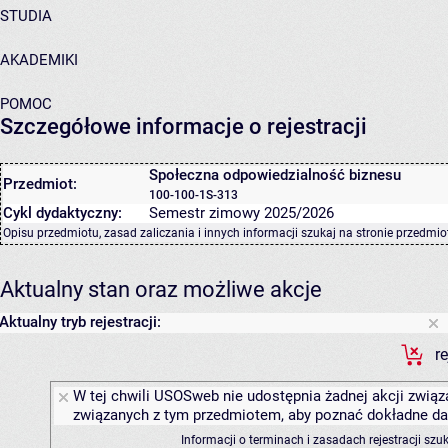
STUDIA
AKADEMIKI
POMOC
Szczegółowe informacje o rejestracji
Społeczna odpowiedzialność biznesu
Przedmiot:
100-100-1S-313
Cykl dydaktyczny:
Semestr zimowy 2025/2026
Opisu przedmiotu, zasad zaliczania i innych informacji szukaj na
stronie przedmio
Aktualny stan oraz możliwe akcje
Aktualny tryb rejestracji:
r
W tej chwili USOSweb nie udostępnia żadnej akcji związa
związanych z tym przedmiotem, aby poznać dokładne daty
Informacji o terminach i zasadach rejestracji sz