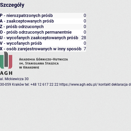
Szczegóły
P
- nierozpatrzonych próśb
0
A
- zaakceptowanych próśb
0
Z
- próśb odrzuconych
0
O
- próśb odrzuconych permanentnie
0
U
- wycofanych zaakceptowanych próśb
28
V
- wycofanych próśb
0
X
- osób zarejestrowanych w inny sposób
7
al. Mickiewicza 30
30-059 Kraków
tel: +48 12 617 22 22
https://www.agh.edu.pl/
kontakt
deklaracja 