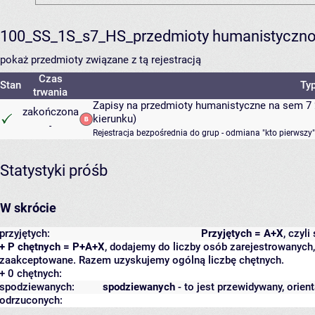
100_SS_1S_s7_HS_przedmioty humanistyczno
pokaż przedmioty związane z tą rejestracją
Czas
Stan
Typ
trwania
Zapisy na przedmioty humanistyczne na sem 7 
zakończona
kierunku)
-
Rejestracja bezpośrednia do grup - odmiana "kto pierwszy"
Statystyki próśb
W skrócie
przyjętych:
Przyjętych = A+X
, czyl
+ P chętnych = P+A+X
, dodajemy do liczby osób zarejestrowanych, 
zaakceptowane. Razem uzyskujemy ogólną liczbę chętnych.
+ 0 chętnych:
spodziewanych:
spodziewanych
- to jest przewidywany, orien
odrzuconych: