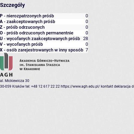
Szczegóły
P
- nierozpatrzonych próśb
0
A
- zaakceptowanych próśb
0
Z
- próśb odrzuconych
0
O
- próśb odrzuconych permanentnie
0
U
- wycofanych zaakceptowanych próśb
28
V
- wycofanych próśb
0
X
- osób zarejestrowanych w inny sposób
7
al. Mickiewicza 30
30-059 Kraków
tel: +48 12 617 22 22
https://www.agh.edu.pl/
kontakt
deklaracja 