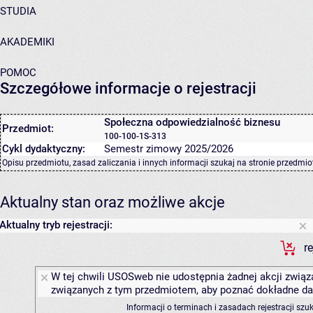
STUDIA
AKADEMIKI
POMOC
Szczegółowe informacje o rejestracji
Społeczna odpowiedzialność biznesu
Przedmiot:
100-100-1S-313
Cykl dydaktyczny:
Semestr zimowy 2025/2026
Opisu przedmiotu, zasad zaliczania i innych informacji szukaj na
stronie przedmio
Aktualny stan oraz możliwe akcje
Aktualny tryb rejestracji:
r
W tej chwili USOSweb nie udostępnia żadnej akcji związa
związanych z tym przedmiotem, aby poznać dokładne daty
Informacji o terminach i zasadach rejestracji sz