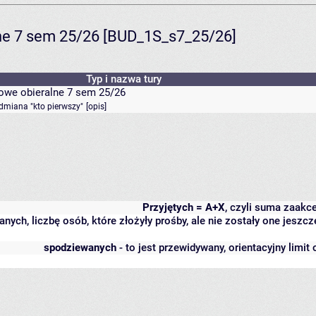
lne 7 sem 25/26 [BUD_1S_s7_25/26]
Typ i nazwa tury
kowe obieralne 7 sem 25/26
odmiana "kto pierwszy"
[
opis
]
Przyjętych = A+X
, czyli suma zaakc
anych, liczbę osób, które złożyły prośby, ale nie zostały one jes
spodziewanych
- to jest przewidywany, orientacyjny limit