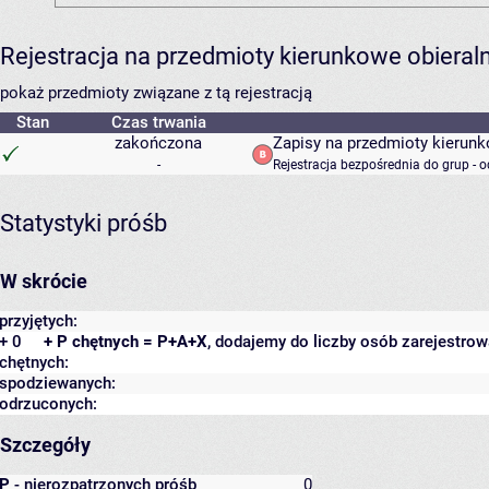
Rejestracja na przedmioty kierunkowe obiera
pokaż przedmioty związane z tą rejestracją
Stan
Czas trwania
zakończona
Zapisy na przedmioty kierun
-
Rejestracja bezpośrednia do grup - 
Statystyki próśb
W skrócie
przyjętych:
+ 0
+ P chętnych = P+A+X
, dodajemy do liczby osób zarejestrow
chętnych:
spodziewanych:
odrzuconych:
Szczegóły
P
- nierozpatrzonych próśb
0