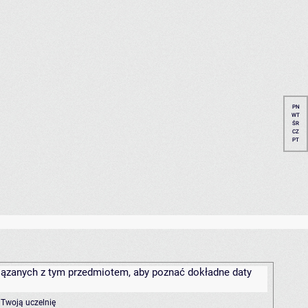
PN
WT
ŚR
CZ
PT
związanych z tym przedmiotem, aby poznać dokładne daty
 Twoją uczelnię