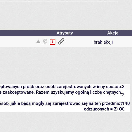
Atrybuty
Akcje
3
brak akcji
eptowanych próśb oraz osób zarejestrowanych w inny sposób.
3
zcze zaakceptowane. Razem uzyskujemy ogólną liczbę chętnych.
3
 osób, jakie będą mogły się zarejestrować się na ten przedmiot
140
odrzuconych = Z+O
0