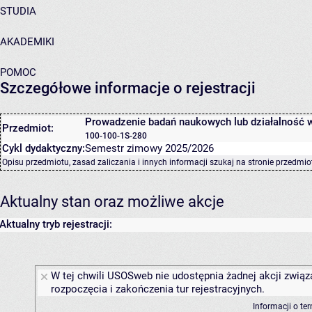
STUDIA
AKADEMIKI
POMOC
Szczegółowe informacje o rejestracji
Prowadzenie badań naukowych lub działalność
Przedmiot:
100-100-1S-280
Cykl dydaktyczny:
Semestr zimowy 2025/2026
Opisu przedmiotu, zasad zaliczania i innych informacji szukaj na
stronie przedmio
Aktualny stan oraz możliwe akcje
Aktualny tryb rejestracji:
W tej chwili USOSweb nie udostępnia żadnej akcji związ
rozpoczęcia i zakończenia tur rejestracyjnych.
Informacji o te