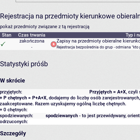
Rejestracja na przedmioty kierunkowe obiera
pokaż przedmioty związane z tą rejestracją
Stan
Czas trwania
Typ i 
zakończona
Zapisy na przedmioty obieralne kierunk
-
Rejestracja bezpośrednia do grup - odmiana "kto 
Statystyki próśb
W skrócie
przyjętych:
Przyjętych = A+X
, czyl
+ P chętnych = P+A+X
, dodajemy do liczby osób zarejestrowanych, 
zaakceptowane. Razem uzyskujemy ogólną liczbę chętnych.
+ 0 chętnych:
spodziewanych:
spodziewanych
- to jest przewidywany, orien
odrzuconych:
Szczegóły