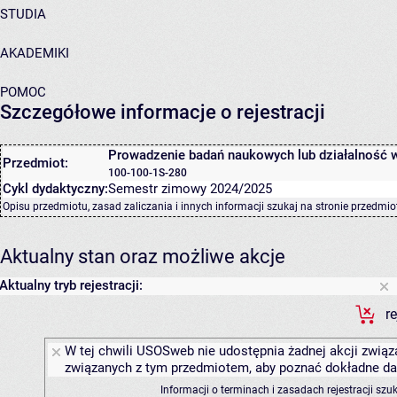
STUDIA
AKADEMIKI
POMOC
Szczegółowe informacje o rejestracji
Prowadzenie badań naukowych lub działalność
Przedmiot:
100-100-1S-280
Cykl dydaktyczny:
Semestr zimowy 2024/2025
Opisu przedmiotu, zasad zaliczania i innych informacji szukaj na
stronie przedmio
Aktualny stan oraz możliwe akcje
Aktualny tryb rejestracji:
r
W tej chwili USOSweb nie udostępnia żadnej akcji związa
związanych z tym przedmiotem, aby poznać dokładne daty
Informacji o terminach i zasadach rejestracji sz