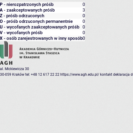
P
- nierozpatrzonych próśb
0
A
- zaakceptowanych próśb
3
Z
- próśb odrzuconych
0
O
- próśb odrzuconych permanentnie
0
U
- wycofanych zaakceptowanych próśb
0
V
- wycofanych próśb
0
X
- osób zarejestrowanych w inny sposób
0
al. Mickiewicza 30
30-059 Kraków
tel: +48 12 617 22 22
https://www.agh.edu.pl/
kontakt
deklaracja 