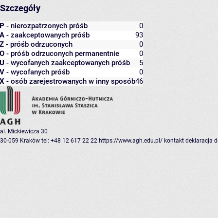
Szczegóły
P
- nierozpatrzonych próśb
0
A
- zaakceptowanych próśb
93
Z
- próśb odrzuconych
0
O
- próśb odrzuconych permanentnie
0
U
- wycofanych zaakceptowanych próśb
5
V
- wycofanych próśb
0
X
- osób zarejestrowanych w inny sposób
46
al. Mickiewicza 30
30-059 Kraków
tel: +48 12 617 22 22
https://www.agh.edu.pl/
kontakt
deklaracja 