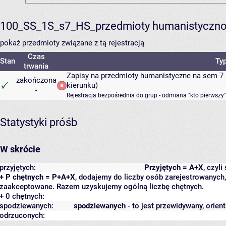
100_SS_1S_s7_HS_przedmioty humanistyczno
pokaż przedmioty związane z tą rejestracją
Czas
Stan
Typ
trwania
Zapisy na przedmioty humanistyczne na sem 7 
zakończona
kierunku)
-
Rejestracja bezpośrednia do grup - odmiana "kto pierwszy"
Statystyki próśb
W skrócie
przyjętych:
Przyjętych = A+X
, czyl
+ P chętnych = P+A+X
, dodajemy do liczby osób zarejestrowanych, 
zaakceptowane. Razem uzyskujemy ogólną liczbę chętnych.
+ 0 chętnych:
spodziewanych:
spodziewanych
- to jest przewidywany, orien
odrzuconych: