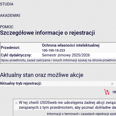
STUDIA
AKADEMIKI
POMOC
Szczegółowe informacje o rejestracji
Ochrona własności intelektualnej
Przedmiot:
100-100-1S-223
Cykl dydaktyczny:
Semestr zimowy 2025/2026
Opisu przedmiotu, zasad zaliczania i innych informacji szukaj na
stronie przedmio
Aktualny stan oraz możliwe akcje
Aktualny tryb rejestracji:
r
W tej chwili USOSweb nie udostępnia żadnej akcji związa
związanych z tym przedmiotem, aby poznać dokładne daty
Informacji o terminach i zasadach rejestracji sz