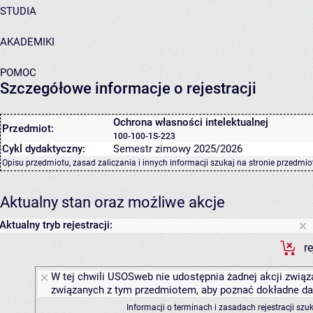
STUDIA
AKADEMIKI
POMOC
Szczegółowe informacje o rejestracji
Ochrona własności intelektualnej
Przedmiot:
100-100-1S-223
Cykl dydaktyczny:
Semestr zimowy 2025/2026
Opisu przedmiotu, zasad zaliczania i innych informacji szukaj na
stronie przedmio
Aktualny stan oraz możliwe akcje
Aktualny tryb rejestracji:
r
W tej chwili USOSweb nie udostępnia żadnej akcji związa
związanych z tym przedmiotem, aby poznać dokładne daty
Informacji o terminach i zasadach rejestracji sz