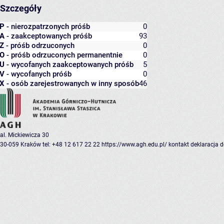
Szczegóły
P
- nierozpatrzonych próśb
0
A
- zaakceptowanych próśb
93
Z
- próśb odrzuconych
0
O
- próśb odrzuconych permanentnie
0
U
- wycofanych zaakceptowanych próśb
5
V
- wycofanych próśb
0
X
- osób zarejestrowanych w inny sposób
46
al. Mickiewicza 30
30-059 Kraków
tel: +48 12 617 22 22
https://www.agh.edu.pl/
kontakt
deklaracja 