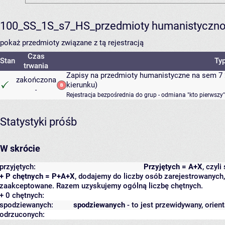
100_SS_1S_s7_HS_przedmioty humanistyczno
pokaż przedmioty związane z tą rejestracją
Czas
Stan
Typ
trwania
Zapisy na przedmioty humanistyczne na sem 7 
zakończona
kierunku)
-
Rejestracja bezpośrednia do grup - odmiana "kto pierwszy"
Statystyki próśb
W skrócie
przyjętych:
Przyjętych = A+X
, czyl
+ P chętnych = P+A+X
, dodajemy do liczby osób zarejestrowanych, 
zaakceptowane. Razem uzyskujemy ogólną liczbę chętnych.
+ 0 chętnych:
spodziewanych:
spodziewanych
- to jest przewidywany, orien
odrzuconych: