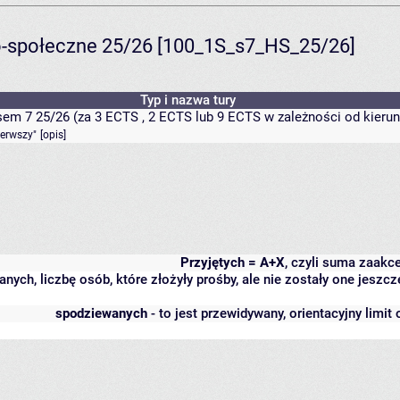
-społeczne 25/26 [100_1S_s7_HS_25/26]
Typ i nazwa tury
em 7 25/26 (za 3 ECTS , 2 ECTS lub 9 ECTS w zależności od kierun
ierwszy"
[
opis
]
Przyjętych = A+X
, czyli suma zaakc
anych, liczbę osób, które złożyły prośby, ale nie zostały one jes
spodziewanych
- to jest przewidywany, orientacyjny limit