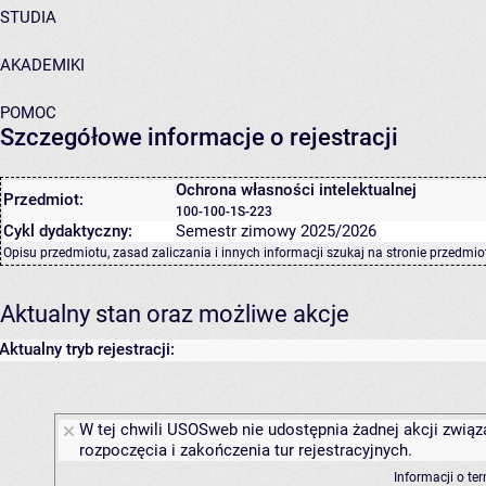
STUDIA
AKADEMIKI
POMOC
Szczegółowe informacje o rejestracji
Ochrona własności intelektualnej
Przedmiot:
100-100-1S-223
Cykl dydaktyczny:
Semestr zimowy 2025/2026
Opisu przedmiotu, zasad zaliczania i innych informacji szukaj na
stronie przedmio
Aktualny stan oraz możliwe akcje
Aktualny tryb rejestracji:
W tej chwili USOSweb nie udostępnia żadnej akcji związ
rozpoczęcia i zakończenia tur rejestracyjnych.
Informacji o te