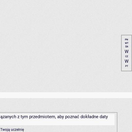
PN
WT
ŚR
W
CZ
W
PT
związanych z tym przedmiotem, aby poznać dokładne daty
 Twoją uczelnię