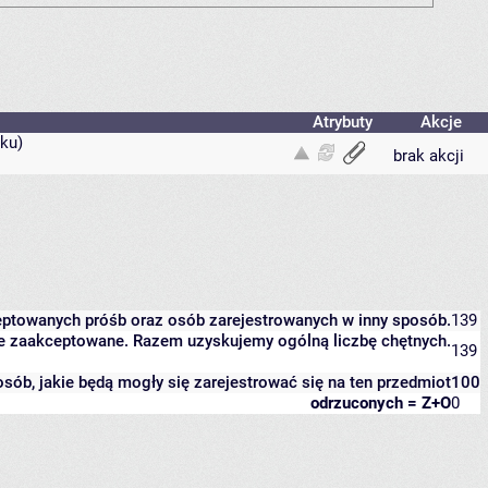
Atrybuty
Akcje
ku)
brak akcji
eptowanych próśb oraz osób zarejestrowanych w inny sposób.
139
zcze zaakceptowane. Razem uzyskujemy ogólną liczbę chętnych.
139
 osób, jakie będą mogły się zarejestrować się na ten przedmiot
100
odrzuconych = Z+O
0