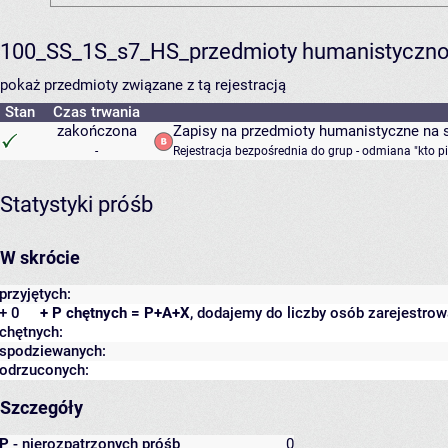
100_SS_1S_s7_HS_przedmioty humanistyczno
pokaż przedmioty związane z tą rejestracją
Stan
Czas trwania
zakończona
Zapisy na przedmioty humanistyczne na s
-
Rejestracja bezpośrednia do grup - odmiana "kto p
Statystyki próśb
W skrócie
przyjętych:
+ 0
+ P chętnych = P+A+X
, dodajemy do liczby osób zarejestrow
chętnych:
spodziewanych:
odrzuconych:
Szczegóły
P
- nierozpatrzonych próśb
0