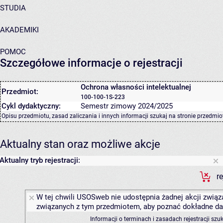
STUDIA
AKADEMIKI
POMOC
Szczegółowe informacje o rejestracji
Ochrona własności intelektualnej
Przedmiot:
100-100-1S-223
Cykl dydaktyczny:
Semestr zimowy 2024/2025
Opisu przedmiotu, zasad zaliczania i innych informacji szukaj na
stronie przedmio
Aktualny stan oraz możliwe akcje
Aktualny tryb rejestracji:
r
W tej chwili USOSweb nie udostępnia żadnej akcji związa
związanych z tym przedmiotem, aby poznać dokładne daty
Informacji o terminach i zasadach rejestracji sz