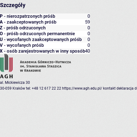
Szczegóły
P
- nierozpatrzonych próśb
0
A
- zaakceptowanych próśb
59
Z
- próśb odrzuconych
0
O
- próśb odrzuconych permanentnie
0
U
- wycofanych zaakceptowanych próśb
0
V
- wycofanych próśb
0
X
- osób zarejestrowanych w inny sposób
40
al. Mickiewicza 30
30-059 Kraków
tel: +48 12 617 22 22
https://www.agh.edu.pl/
kontakt
deklaracja 