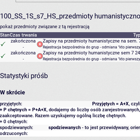
100_SS_1S_s7_HS_przedmioty humanistyczno
pokaż przedmioty związane z tą rejestracją
Stan
Czas trwania
Typ
zakończona
Zapisy na przedmioty humanistyczne na sem. 7
-
Rejestracja bezpośrednia do grup - odmiana "kto pierwszy
zakończona
Zapisy na przedmioty humanistyczne sem 7 24/
-
Rejestracja bezpośrednia do grup - odmiana "kto pierwszy
Statystyki próśb
W skrócie
przyjętych:
Przyjętych = A+X
, czy
+ P chętnych = P+A+X
, dodajemy do liczby osób zarejestrowanych, 
zaakceptowane. Razem uzyskujemy ogólną liczbę chętnych.
+ 0 chętnych:
spodziewanych:
spodziewanych
- to jest przewidywany, orie
odrzuconych: