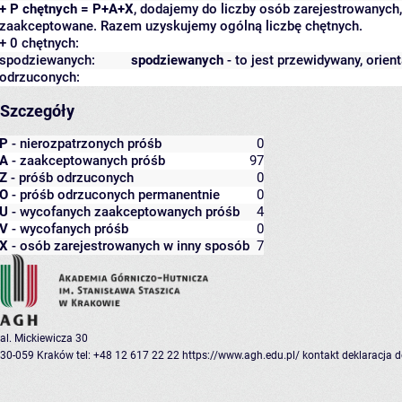
+ P chętnych = P+A+X
, dodajemy do liczby osób zarejestrowanych, 
zaakceptowane. Razem uzyskujemy ogólną liczbę chętnych.
+ 0 chętnych:
spodziewanych:
spodziewanych
- to jest przewidywany, orien
odrzuconych:
Szczegóły
P
- nierozpatrzonych próśb
0
A
- zaakceptowanych próśb
97
Z
- próśb odrzuconych
0
O
- próśb odrzuconych permanentnie
0
U
- wycofanych zaakceptowanych próśb
4
V
- wycofanych próśb
0
X
- osób zarejestrowanych w inny sposób
7
al. Mickiewicza 30
30-059 Kraków
tel: +48 12 617 22 22
https://www.agh.edu.pl/
kontakt
deklaracja 