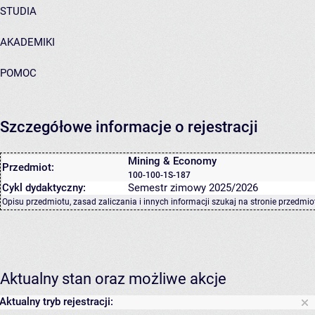
STUDIA
AKADEMIKI
POMOC
Szczegółowe informacje o rejestracji
Mining & Economy
Przedmiot:
100-100-1S-187
Cykl dydaktyczny:
Semestr zimowy 2025/2026
Opisu przedmiotu, zasad zaliczania i innych informacji szukaj na
stronie przedmio
Aktualny stan oraz możliwe akcje
Aktualny tryb rejestracji: