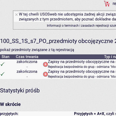
r
W tej chwili USOSweb nie udostępnia żadnej akcji związa
związanych z tym przedmiotem, aby poznać dokładne daty
Informacji o terminach i zasadach rejestracji sz
100_SS_1S_s7_PO_przedmioty obcojęzyczne 
pokaż przedmioty związane z tą rejestracją
Stan
Czas trwania
Typ i 
zakończona
Zapisy na przedmioty obcojęzyczne na
-
Rejestracja bezpośrednia do grup - odmiana "kto
zakończona
Zapisy na przedmioty obcojęzyczne na s
-
Rejestracja bezpośrednia do grup - odmiana "kto
Statystyki próśb
W skrócie
przyjętych:
Przyjętych = A+X
, czyl