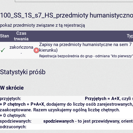
100_SS_1S_s7_HS_przedmioty humanistyczno
pokaż przedmioty związane z tą rejestracją
Czas
Stan
Typ
trwania
Zapisy na przedmioty humanistyczne na sem 7 
zakończona
kierunku)
-
Rejestracja bezpośrednia do grup - odmiana "kto pierwszy"
Statystyki próśb
W skrócie
przyjętych:
Przyjętych = A+X
, czyl
+ P chętnych = P+A+X
, dodajemy do liczby osób zarejestrowanych, 
zaakceptowane. Razem uzyskujemy ogólną liczbę chętnych.
+ 0 chętnych:
spodziewanych:
spodziewanych
- to jest przewidywany, orien
odrzuconych: