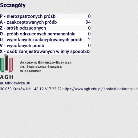
Szczegóły
P
- nierozpatrzonych próśb
0
A
- zaakceptowanych próśb
94
Z
- próśb odrzuconych
0
O
- próśb odrzuconych permanentnie
0
U
- wycofanych zaakceptowanych próśb
2
V
- wycofanych próśb
0
X
- osób zarejestrowanych w inny sposób
33
al. Mickiewicza 30
30-059 Kraków
tel: +48 12 617 22 22
https://www.agh.edu.pl/
kontakt
deklaracja 