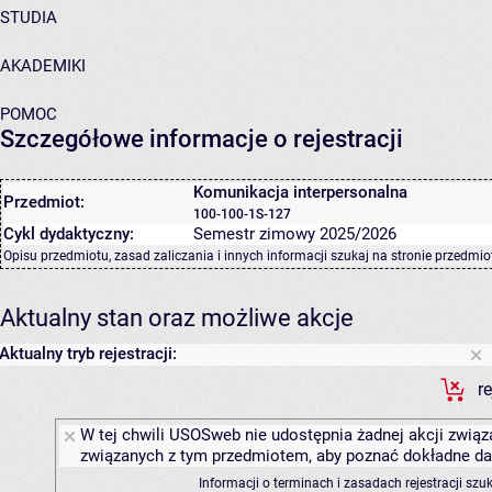
STUDIA
AKADEMIKI
POMOC
Szczegółowe informacje o rejestracji
Komunikacja interpersonalna
Przedmiot:
100-100-1S-127
Cykl dydaktyczny:
Semestr zimowy 2025/2026
Opisu przedmiotu, zasad zaliczania i innych informacji szukaj na
stronie przedmio
Aktualny stan oraz możliwe akcje
Aktualny tryb rejestracji:
r
W tej chwili USOSweb nie udostępnia żadnej akcji związa
związanych z tym przedmiotem, aby poznać dokładne daty
Informacji o terminach i zasadach rejestracji sz