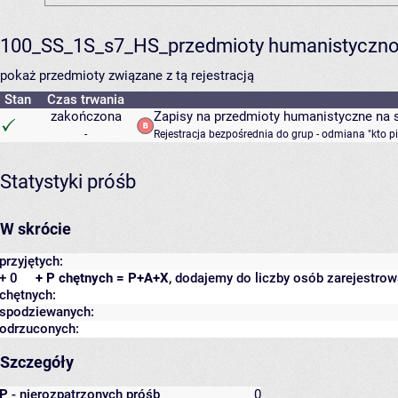
100_SS_1S_s7_HS_przedmioty humanistyczno
pokaż przedmioty związane z tą rejestracją
Stan
Czas trwania
zakończona
Zapisy na przedmioty humanistyczne na s
-
Rejestracja bezpośrednia do grup - odmiana "kto p
Statystyki próśb
W skrócie
przyjętych:
+ 0
+ P chętnych = P+A+X
, dodajemy do liczby osób zarejestrow
chętnych:
spodziewanych:
odrzuconych:
Szczegóły
P
- nierozpatrzonych próśb
0