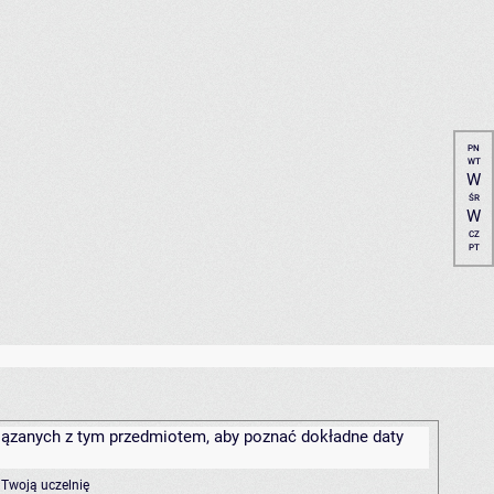
PN
WT
W
ŚR
W
CZ
PT
związanych z tym przedmiotem, aby poznać dokładne daty
 Twoją uczelnię