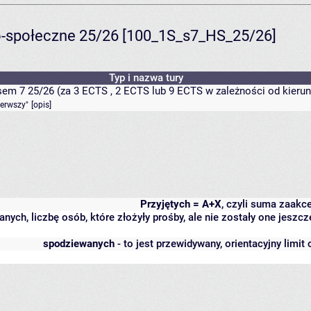
-społeczne 25/26 [100_1S_s7_HS_25/26]
Typ i nazwa tury
em 7 25/26 (za 3 ECTS , 2 ECTS lub 9 ECTS w zależności od kierun
ierwszy"
[
opis
]
Przyjętych = A+X
, czyli suma zaakc
anych, liczbę osób, które złożyły prośby, ale nie zostały one jes
spodziewanych
- to jest przewidywany, orientacyjny limit