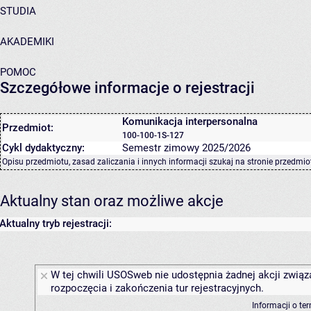
STUDIA
AKADEMIKI
POMOC
Szczegółowe informacje o rejestracji
Komunikacja interpersonalna
Przedmiot:
100-100-1S-127
Cykl dydaktyczny:
Semestr zimowy 2025/2026
Opisu przedmiotu, zasad zaliczania i innych informacji szukaj na
stronie przedmio
Aktualny stan oraz możliwe akcje
Aktualny tryb rejestracji:
W tej chwili USOSweb nie udostępnia żadnej akcji związ
rozpoczęcia i zakończenia tur rejestracyjnych.
Informacji o te