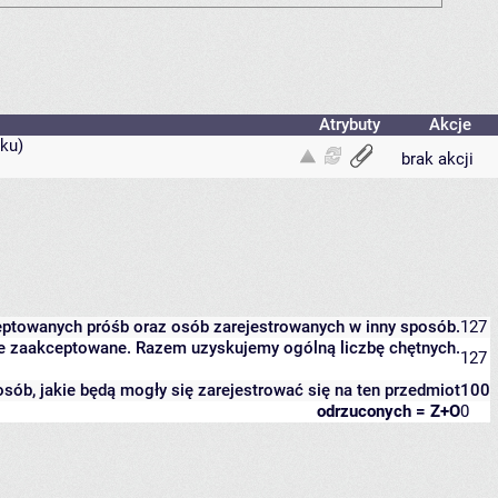
Atrybuty
Akcje
ku)
brak akcji
eptowanych próśb oraz osób zarejestrowanych w inny sposób.
127
zcze zaakceptowane. Razem uzyskujemy ogólną liczbę chętnych.
127
 osób, jakie będą mogły się zarejestrować się na ten przedmiot
100
odrzuconych = Z+O
0