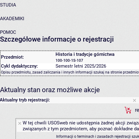
STUDIA
AKADEMIKI
POMOC
Szczegółowe informacje o rejestracji
Historia i tradycje górnictwa
Przedmiot:
100-100-1S-107
Cykl dydaktyczny:
Semestr letni 2025/2026
Opisu przedmiotu, zasad zaliczania i innych informacji szukaj na
stronie przedmio
Aktualny stan oraz możliwe akcje
Aktualny tryb rejestracji:
r
W tej chwili USOSweb nie udostępnia żadnej akcji związa
związanych z tym przedmiotem, aby poznać dokładne daty
Informacji o terminach i zasadach rejestracji sz