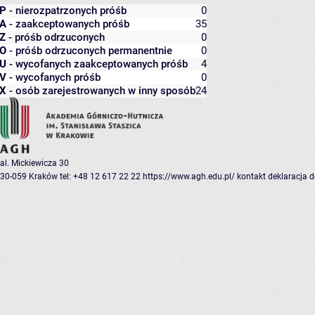
P
- nierozpatrzonych próśb
0
A
- zaakceptowanych próśb
35
Z
- próśb odrzuconych
0
O
- próśb odrzuconych permanentnie
0
U
- wycofanych zaakceptowanych próśb
4
V
- wycofanych próśb
0
X
- osób zarejestrowanych w inny sposób
24
al. Mickiewicza 30
30-059 Kraków
tel: +48 12 617 22 22
https://www.agh.edu.pl/
kontakt
deklaracja 