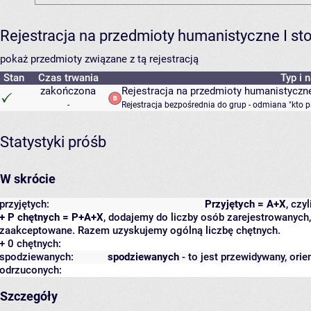
Rejestracja na przedmioty humanistyczne I s
pokaż przedmioty związane z tą rejestracją
Stan
Czas trwania
Typ i 
zakończona
Rejestracja na przedmioty humanistyczne
-
Rejestracja bezpośrednia do grup - odmiana "kto p
Statystyki próśb
W skrócie
przyjętych:
Przyjętych = A+X
, czy
+ P chętnych = P+A+X
, dodajemy do liczby osób zarejestrowanych, 
zaakceptowane. Razem uzyskujemy ogólną liczbę chętnych.
+ 0 chętnych:
spodziewanych:
spodziewanych
- to jest przewidywany, orie
odrzuconych:
Szczegóły