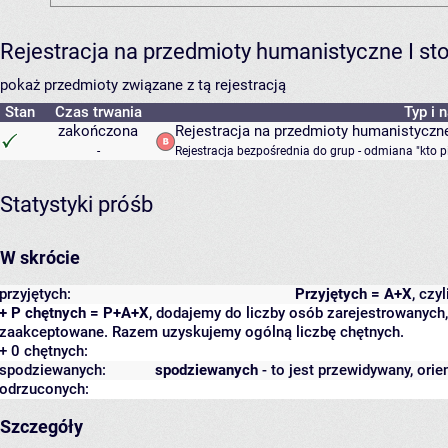
Rejestracja na przedmioty humanistyczne I s
pokaż przedmioty związane z tą rejestracją
Stan
Czas trwania
Typ i 
zakończona
Rejestracja na przedmioty humanistyczne
-
Rejestracja bezpośrednia do grup - odmiana "kto p
Statystyki próśb
W skrócie
przyjętych:
Przyjętych = A+X
, czy
+ P chętnych = P+A+X
, dodajemy do liczby osób zarejestrowanych, 
zaakceptowane. Razem uzyskujemy ogólną liczbę chętnych.
+ 0 chętnych:
spodziewanych:
spodziewanych
- to jest przewidywany, orie
odrzuconych:
Szczegóły