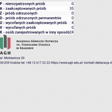
P
- nierozpatrzonych próśb
0
A
- zaakceptowanych próśb
35
Z
- próśb odrzuconych
0
O
- próśb odrzuconych permanentnie
0
U
- wycofanych zaakceptowanych próśb
4
V
- wycofanych próśb
0
X
- osób zarejestrowanych w inny sposób
24
al. Mickiewicza 30
30-059 Kraków
tel: +48 12 617 22 22
https://www.agh.edu.pl/
kontakt
deklaracja 