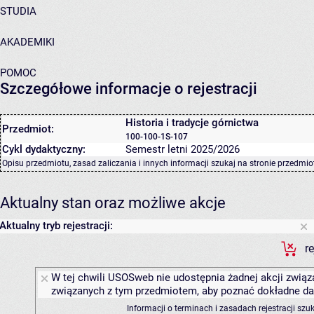
STUDIA
AKADEMIKI
POMOC
Szczegółowe informacje o rejestracji
Historia i tradycje górnictwa
Przedmiot:
100-100-1S-107
Cykl dydaktyczny:
Semestr letni 2025/2026
Opisu przedmiotu, zasad zaliczania i innych informacji szukaj na
stronie przedmio
Aktualny stan oraz możliwe akcje
Aktualny tryb rejestracji:
r
W tej chwili USOSweb nie udostępnia żadnej akcji związa
związanych z tym przedmiotem, aby poznać dokładne daty
Informacji o terminach i zasadach rejestracji sz