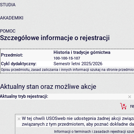
STUDIA
AKADEMIKI
POMOC
Szczegółowe informacje o rejestracji
Historia i tradycje górnictwa
Przedmiot:
100-100-1S-107
Cykl dydaktyczny:
Semestr letni 2025/2026
Opisu przedmiotu, zasad zaliczania i innych informacji szukaj na
stronie przedmio
Aktualny stan oraz możliwe akcje
Aktualny tryb rejestracji:
r
W tej chwili USOSweb nie udostępnia żadnej akcji związa
związanych z tym przedmiotem, aby poznać dokładne daty
Informacji o terminach i zasadach rejestracji sz