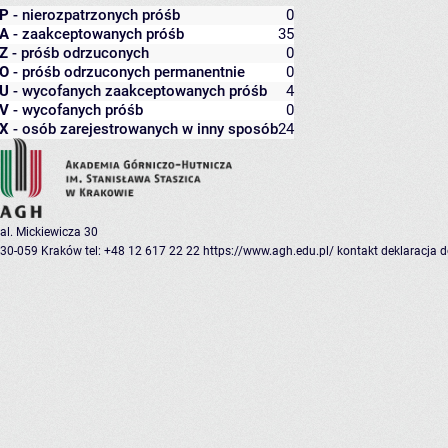
P
- nierozpatrzonych próśb
0
A
- zaakceptowanych próśb
35
Z
- próśb odrzuconych
0
O
- próśb odrzuconych permanentnie
0
U
- wycofanych zaakceptowanych próśb
4
V
- wycofanych próśb
0
X
- osób zarejestrowanych w inny sposób
24
al. Mickiewicza 30
30-059 Kraków
tel: +48 12 617 22 22
https://www.agh.edu.pl/
kontakt
deklaracja 