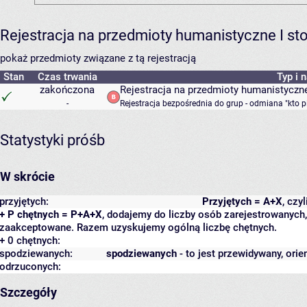
Rejestracja na przedmioty humanistyczne I s
pokaż przedmioty związane z tą rejestracją
Stan
Czas trwania
Typ i 
zakończona
Rejestracja na przedmioty humanistyczne
-
Rejestracja bezpośrednia do grup - odmiana "kto p
Statystyki próśb
W skrócie
przyjętych:
Przyjętych = A+X
, czy
+ P chętnych = P+A+X
, dodajemy do liczby osób zarejestrowanych, 
zaakceptowane. Razem uzyskujemy ogólną liczbę chętnych.
+ 0 chętnych:
spodziewanych:
spodziewanych
- to jest przewidywany, orie
odrzuconych:
Szczegóły