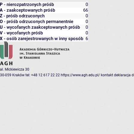
P
- nierozpatrzonych próśb
0
A
- zaakceptowanych próśb
66
Z
- próśb odrzuconych
0
O
- próśb odrzuconych permanentnie
0
U
- wycofanych zaakceptowanych próśb
0
V
- wycofanych próśb
0
X
- osób zarejestrowanych w inny sposób
6
al. Mickiewicza 30
30-059 Kraków
tel: +48 12 617 22 22
https://www.agh.edu.pl/
kontakt
deklaracja 