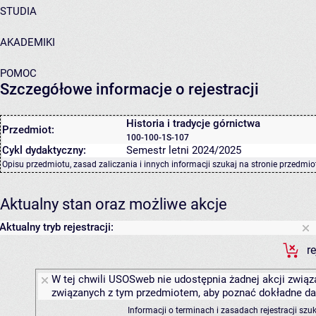
STUDIA
AKADEMIKI
POMOC
Szczegółowe informacje o rejestracji
Historia i tradycje górnictwa
Przedmiot:
100-100-1S-107
Cykl dydaktyczny:
Semestr letni 2024/2025
Opisu przedmiotu, zasad zaliczania i innych informacji szukaj na
stronie przedmio
Aktualny stan oraz możliwe akcje
Aktualny tryb rejestracji:
r
W tej chwili USOSweb nie udostępnia żadnej akcji związa
związanych z tym przedmiotem, aby poznać dokładne daty
Informacji o terminach i zasadach rejestracji sz