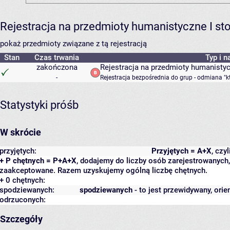
Rejestracja na przedmioty humanistyczne I s
pokaż przedmioty związane z tą rejestracją
Stan
Czas trwania
Typ i n
zakończona
Rejestracja na przedmioty humanisty
-
Rejestracja bezpośrednia do grup - odmiana "k
Statystyki próśb
W skrócie
przyjętych:
Przyjętych = A+X
, czy
+ P chętnych = P+A+X
, dodajemy do liczby osób zarejestrowanych, 
zaakceptowane. Razem uzyskujemy ogólną liczbę chętnych.
+ 0 chętnych:
spodziewanych:
spodziewanych
- to jest przewidywany, orie
odrzuconych:
Szczegóły