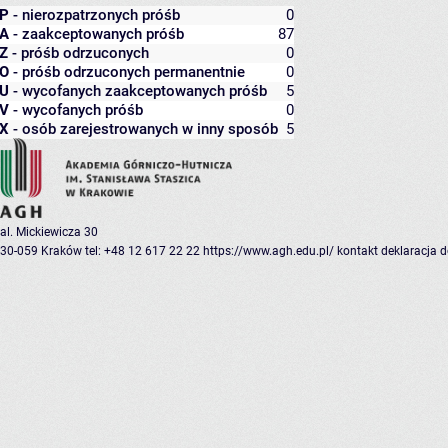
P
- nierozpatrzonych próśb
0
A
- zaakceptowanych próśb
87
Z
- próśb odrzuconych
0
O
- próśb odrzuconych permanentnie
0
U
- wycofanych zaakceptowanych próśb
5
V
- wycofanych próśb
0
X
- osób zarejestrowanych w inny sposób
5
al. Mickiewicza 30
30-059 Kraków
tel: +48 12 617 22 22
https://www.agh.edu.pl/
kontakt
deklaracja 