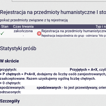
Rejestracja na przedmioty humanistyczne I s
pokaż przedmioty związane z tą rejestracją
Stan
Czas trwania
Typ i 
zakończona
Rejestracja na przedmioty humanistyczne
-
Rejestracja bezpośrednia do grup - odmiana "kto p
Statystyki próśb
W skrócie
przyjętych:
Przyjętych = A+X
, czy
+ P chętnych = P+A+X
, dodajemy do liczby osób zarejestrowanych, 
zaakceptowane. Razem uzyskujemy ogólną liczbę chętnych.
+ 0 chętnych:
spodziewanych:
spodziewanych
- to jest przewidywany, orie
odrzuconych:
Szczegóły