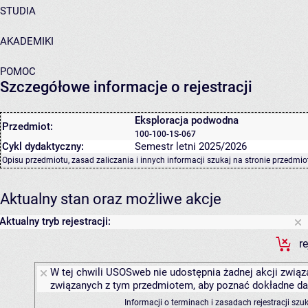
STUDIA
AKADEMIKI
POMOC
Szczegółowe informacje o rejestracji
Eksploracja podwodna
Przedmiot:
100-100-1S-067
Cykl dydaktyczny:
Semestr letni 2025/2026
Opisu przedmiotu, zasad zaliczania i innych informacji szukaj na
stronie przedmio
Aktualny stan oraz możliwe akcje
Aktualny tryb rejestracji:
r
W tej chwili USOSweb nie udostępnia żadnej akcji związa
związanych z tym przedmiotem, aby poznać dokładne daty
Informacji o terminach i zasadach rejestracji sz