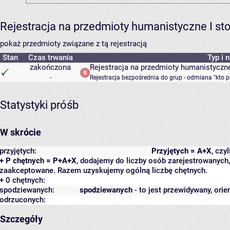
Rejestracja na przedmioty humanistyczne I s
pokaż przedmioty związane z tą rejestracją
Stan
Czas trwania
Typ i 
zakończona
Rejestracja na przedmioty humanistyczne
-
Rejestracja bezpośrednia do grup - odmiana "kto p
Statystyki próśb
W skrócie
przyjętych:
Przyjętych = A+X
, czy
+ P chętnych = P+A+X
, dodajemy do liczby osób zarejestrowanych, 
zaakceptowane. Razem uzyskujemy ogólną liczbę chętnych.
+ 0 chętnych:
spodziewanych:
spodziewanych
- to jest przewidywany, orie
odrzuconych:
Szczegóły