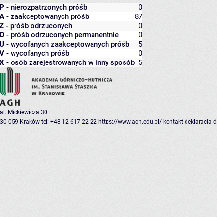
P
- nierozpatrzonych próśb
0
A
- zaakceptowanych próśb
87
Z
- próśb odrzuconych
0
O
- próśb odrzuconych permanentnie
0
U
- wycofanych zaakceptowanych próśb
5
V
- wycofanych próśb
0
X
- osób zarejestrowanych w inny sposób
5
al. Mickiewicza 30
30-059 Kraków
tel: +48 12 617 22 22
https://www.agh.edu.pl/
kontakt
deklaracja 