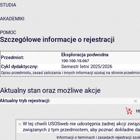
STUDIA
AKADEMIKI
POMOC
Szczegółowe informacje o rejestracji
Eksploracja podwodna
Przedmiot:
100-100-1S-067
Cykl dydaktyczny:
Semestr letni 2025/2026
Opisu przedmiotu, zasad zaliczania i innych informacji szukaj na
stronie przedmio
Aktualny stan oraz możliwe akcje
Aktualny tryb rejestracji:
r
W tej chwili USOSweb nie udostępnia żadnej akcji związa
związanych z tym przedmiotem, aby poznać dokładne daty
Informacji o terminach i zasadach rejestracji sz