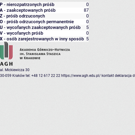
P
- nierozpatrzonych próśb
0
A
- zaakceptowanych próśb
87
Z
- próśb odrzuconych
0
O
- próśb odrzuconych permanentnie
0
U
- wycofanych zaakceptowanych próśb
5
V
- wycofanych próśb
0
X
- osób zarejestrowanych w inny sposób
5
al. Mickiewicza 30
30-059 Kraków
tel: +48 12 617 22 22
https://www.agh.edu.pl/
kontakt
deklaracja 