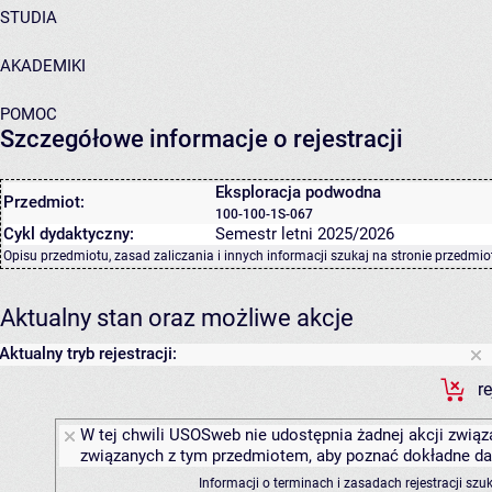
STUDIA
AKADEMIKI
POMOC
Szczegółowe informacje o rejestracji
Eksploracja podwodna
Przedmiot:
100-100-1S-067
Cykl dydaktyczny:
Semestr letni 2025/2026
Opisu przedmiotu, zasad zaliczania i innych informacji szukaj na
stronie przedmio
Aktualny stan oraz możliwe akcje
Aktualny tryb rejestracji:
r
W tej chwili USOSweb nie udostępnia żadnej akcji związa
związanych z tym przedmiotem, aby poznać dokładne daty
Informacji o terminach i zasadach rejestracji sz