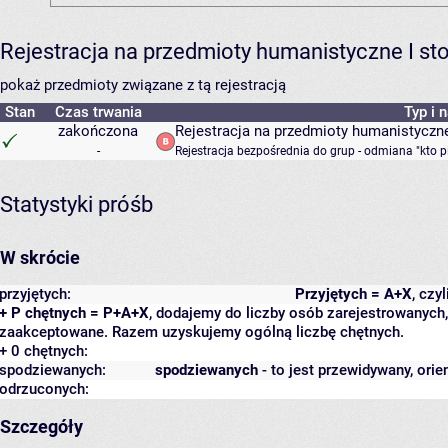
Rejestracja na przedmioty humanistyczne I s
pokaż przedmioty związane z tą rejestracją
Stan
Czas trwania
Typ i 
zakończona
Rejestracja na przedmioty humanistyczne
-
Rejestracja bezpośrednia do grup - odmiana "kto p
Statystyki próśb
W skrócie
przyjętych:
Przyjętych = A+X
, czy
+ P chętnych = P+A+X
, dodajemy do liczby osób zarejestrowanych, 
zaakceptowane. Razem uzyskujemy ogólną liczbę chętnych.
+ 0 chętnych:
spodziewanych:
spodziewanych
- to jest przewidywany, orie
odrzuconych:
Szczegóły