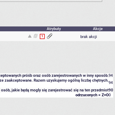
Atrybuty
Akcje
1
brak akcji
kceptowanych próśb oraz osób zarejestrowanych w inny sposób.
94
eszcze zaakceptowane. Razem uzyskujemy ogólną liczbę chętnych.
94
it osób, jakie będą mogły się zarejestrować się na ten przedmiot
90
odrzuconych = Z+O
0