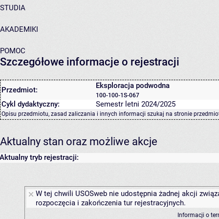
STUDIA
AKADEMIKI
POMOC
Szczegółowe informacje o rejestracji
Eksploracja podwodna
Przedmiot:
100-100-1S-067
Cykl dydaktyczny:
Semestr letni 2024/2025
Opisu przedmiotu, zasad zaliczania i innych informacji szukaj na
stronie przedmio
Aktualny stan oraz możliwe akcje
Aktualny tryb rejestracji:
W tej chwili USOSweb nie udostępnia żadnej akcji związ
rozpoczęcia i zakończenia tur rejestracyjnych.
Informacji o te