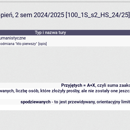
topień, 2 sem 2024/2025 [100_1S_s2_HS_24/25]
Typ i nazwa tury
humanistyczne
- odmiana "kto pierwszy"
[
opis
]
Przyjętych = A+X
, czyli suma zaa
wanych, liczbę osób, które złożyły prośby, ale nie zostały one j
spodziewanych
- to jest przewidywany, orientacyjny lim