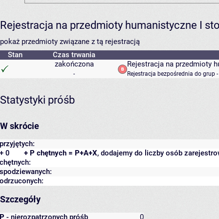
Rejestracja na przedmioty humanistyczne I s
pokaż przedmioty związane z tą rejestracją
Stan
Czas trwania
zakończona
Rejestracja na przedmioty 
-
Rejestracja bezpośrednia do grup 
Statystyki próśb
W skrócie
przyjętych:
+ 0
+ P chętnych = P+A+X
, dodajemy do liczby osób zarejestro
chętnych:
spodziewanych:
odrzuconych:
Szczegóły
P
- nierozpatrzonych próśb
0