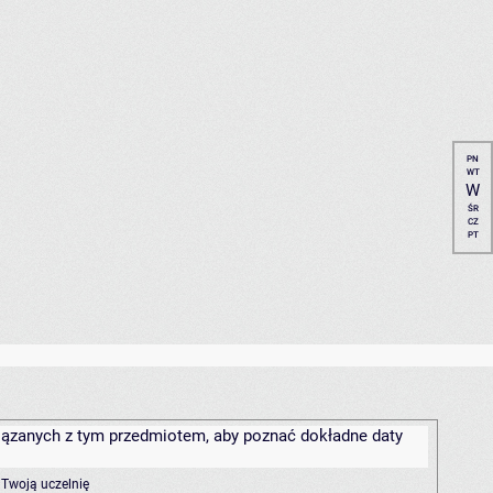
PN
WT
W
ŚR
CZ
PT
związanych z tym przedmiotem, aby poznać dokładne daty
 Twoją uczelnię