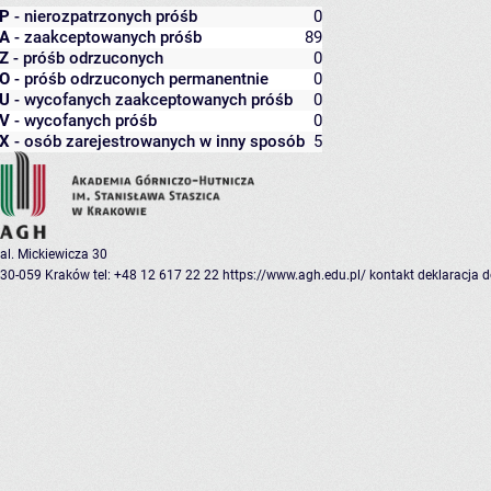
P
- nierozpatrzonych próśb
0
A
- zaakceptowanych próśb
89
Z
- próśb odrzuconych
0
O
- próśb odrzuconych permanentnie
0
U
- wycofanych zaakceptowanych próśb
0
V
- wycofanych próśb
0
X
- osób zarejestrowanych w inny sposób
5
al. Mickiewicza 30
30-059 Kraków
tel: +48 12 617 22 22
https://www.agh.edu.pl/
kontakt
deklaracja 