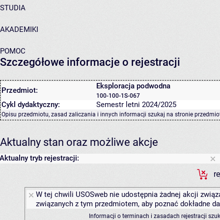
STUDIA
AKADEMIKI
POMOC
Szczegółowe informacje o rejestracji
Eksploracja podwodna
Przedmiot:
100-100-1S-067
Cykl dydaktyczny:
Semestr letni 2024/2025
Opisu przedmiotu, zasad zaliczania i innych informacji szukaj na
stronie przedmio
Aktualny stan oraz możliwe akcje
Aktualny tryb rejestracji:
r
W tej chwili USOSweb nie udostępnia żadnej akcji związa
związanych z tym przedmiotem, aby poznać dokładne daty
Informacji o terminach i zasadach rejestracji sz