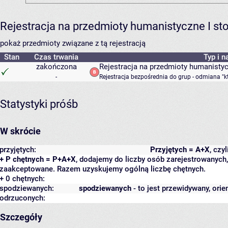
Rejestracja na przedmioty humanistyczne I s
pokaż przedmioty związane z tą rejestracją
Stan
Czas trwania
Typ i n
zakończona
Rejestracja na przedmioty humanisty
-
Rejestracja bezpośrednia do grup - odmiana "k
Statystyki próśb
W skrócie
przyjętych:
Przyjętych = A+X
, czy
+ P chętnych = P+A+X
, dodajemy do liczby osób zarejestrowanych, 
zaakceptowane. Razem uzyskujemy ogólną liczbę chętnych.
+ 0 chętnych:
spodziewanych:
spodziewanych
- to jest przewidywany, orie
odrzuconych:
Szczegóły