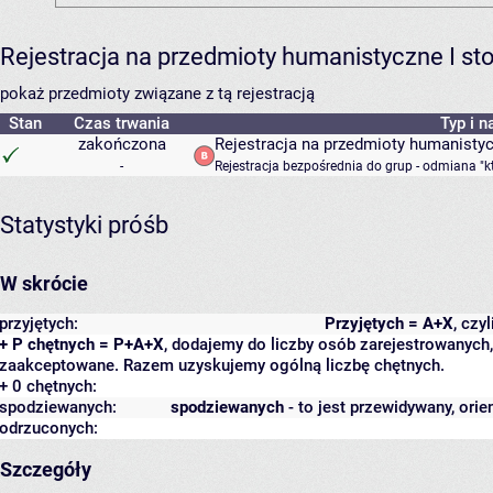
Rejestracja na przedmioty humanistyczne I s
pokaż przedmioty związane z tą rejestracją
Stan
Czas trwania
Typ i n
zakończona
Rejestracja na przedmioty humanisty
-
Rejestracja bezpośrednia do grup - odmiana "k
Statystyki próśb
W skrócie
przyjętych:
Przyjętych = A+X
, czy
+ P chętnych = P+A+X
, dodajemy do liczby osób zarejestrowanych, 
zaakceptowane. Razem uzyskujemy ogólną liczbę chętnych.
+ 0 chętnych:
spodziewanych:
spodziewanych
- to jest przewidywany, orie
odrzuconych:
Szczegóły