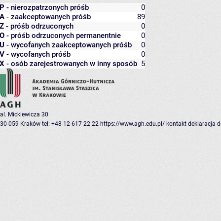
P
- nierozpatrzonych próśb
0
A
- zaakceptowanych próśb
89
Z
- próśb odrzuconych
0
O
- próśb odrzuconych permanentnie
0
U
- wycofanych zaakceptowanych próśb
0
V
- wycofanych próśb
0
X
- osób zarejestrowanych w inny sposób
5
al. Mickiewicza 30
30-059 Kraków
tel: +48 12 617 22 22
https://www.agh.edu.pl/
kontakt
deklaracja 