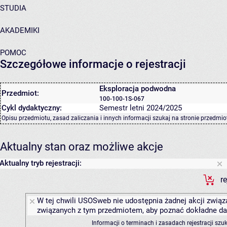
STUDIA
AKADEMIKI
POMOC
Szczegółowe informacje o rejestracji
Eksploracja podwodna
Przedmiot:
100-100-1S-067
Cykl dydaktyczny:
Semestr letni 2024/2025
Opisu przedmiotu, zasad zaliczania i innych informacji szukaj na
stronie przedmio
Aktualny stan oraz możliwe akcje
Aktualny tryb rejestracji:
r
W tej chwili USOSweb nie udostępnia żadnej akcji związa
związanych z tym przedmiotem, aby poznać dokładne daty
Informacji o terminach i zasadach rejestracji sz