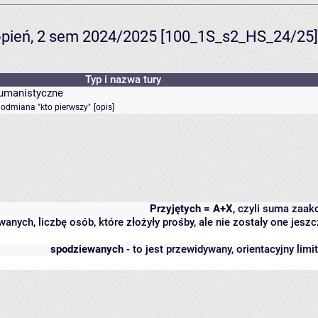
topień, 2 sem 2024/2025 [100_1S_s2_HS_24/25]
Typ i nazwa tury
humanistyczne
- odmiana "kto pierwszy"
[
opis
]
Przyjętych = A+X
, czyli suma zaa
wanych, liczbę osób, które złożyły prośby, ale nie zostały one j
spodziewanych
- to jest przewidywany, orientacyjny lim