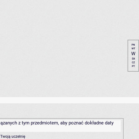
PN
WT
W
ŚR
CZ
PT
związanych z tym przedmiotem, aby poznać dokładne daty
 Twoją uczelnię