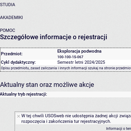
STUDIA
AKADEMIKI
POMOC
Szczegółowe informacje o rejestracji
Eksploracja podwodna
Przedmiot:
100-100-1S-067
Cykl dydaktyczny:
Semestr letni 2024/2025
Opisu przedmiotu, zasad zaliczania i innych informacji szukaj na
stronie przedmio
Aktualny stan oraz możliwe akcje
Aktualny tryb rejestracji:
W tej chwili USOSweb nie udostępnia żadnej akcji związ
rozpoczęcia i zakończenia tur rejestracyjnych.
Informacji o te