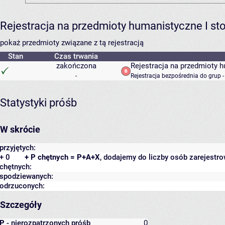
Rejestracja na przedmioty humanistyczne I s
pokaż przedmioty związane z tą rejestracją
Stan
Czas trwania
zakończona
Rejestracja na przedmioty 
-
Rejestracja bezpośrednia do grup 
Statystyki próśb
W skrócie
przyjętych:
+ 0
+ P chętnych = P+A+X
, dodajemy do liczby osób zarejestro
chętnych:
spodziewanych:
odrzuconych:
Szczegóły
P
- nierozpatrzonych próśb
0