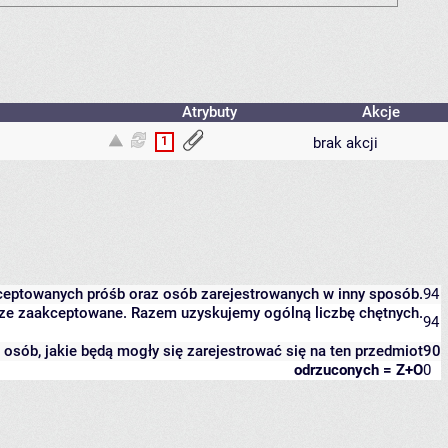
Atrybuty
Akcje
1
brak akcji
kceptowanych próśb oraz osób zarejestrowanych w inny sposób.
94
eszcze zaakceptowane. Razem uzyskujemy ogólną liczbę chętnych.
94
it osób, jakie będą mogły się zarejestrować się na ten przedmiot
90
odrzuconych = Z+O
0