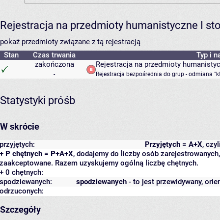
Rejestracja na przedmioty humanistyczne I s
pokaż przedmioty związane z tą rejestracją
Stan
Czas trwania
Typ i n
zakończona
Rejestracja na przedmioty humanisty
-
Rejestracja bezpośrednia do grup - odmiana "k
Statystyki próśb
W skrócie
przyjętych:
Przyjętych = A+X
, czy
+ P chętnych = P+A+X
, dodajemy do liczby osób zarejestrowanych, 
zaakceptowane. Razem uzyskujemy ogólną liczbę chętnych.
+ 0 chętnych:
spodziewanych:
spodziewanych
- to jest przewidywany, orie
odrzuconych:
Szczegóły