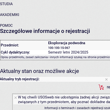
STUDIA
AKADEMIKI
POMOC
Szczegółowe informacje o rejestracji
Eksploracja podwodna
Przedmiot:
100-100-1S-067
Cykl dydaktyczny:
Semestr letni 2024/2025
Opisu przedmiotu, zasad zaliczania i innych informacji szukaj na
stronie przedmio
Aktualny stan oraz możliwe akcje
Aktualny tryb rejestracji:
r
W tej chwili USOSweb nie udostępnia żadnej akcji związa
związanych z tym przedmiotem, aby poznać dokładne daty
Informacji o terminach i zasadach rejestracji sz