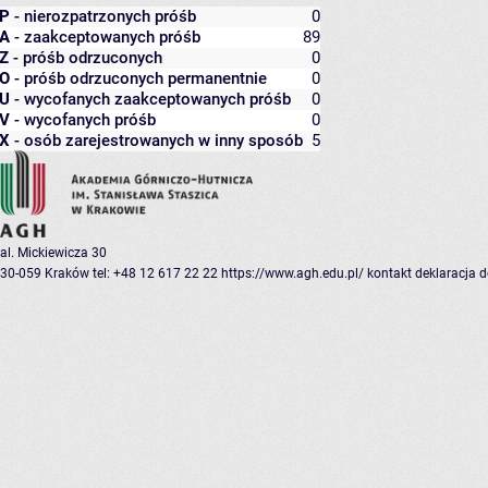
P
- nierozpatrzonych próśb
0
A
- zaakceptowanych próśb
89
Z
- próśb odrzuconych
0
O
- próśb odrzuconych permanentnie
0
U
- wycofanych zaakceptowanych próśb
0
V
- wycofanych próśb
0
X
- osób zarejestrowanych w inny sposób
5
al. Mickiewicza 30
30-059 Kraków
tel: +48 12 617 22 22
https://www.agh.edu.pl/
kontakt
deklaracja 