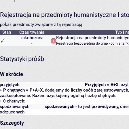
Rejestracja na przedmioty humanistyczne I s
pokaż przedmioty związane z tą rejestracją
Stan
Czas trwania
Typ i n
zakończona
Rejestracja na przedmioty humanisty
-
Rejestracja bezpośrednia do grup - odmiana "k
Statystyki próśb
W skrócie
przyjętych:
Przyjętych = A+X
, czy
+ P chętnych = P+A+X
, dodajemy do liczby osób zarejestrowanych, 
zaakceptowane. Razem uzyskujemy ogólną liczbę chętnych.
+ 0 chętnych:
spodziewanych:
spodziewanych
- to jest przewidywany, orie
odrzuconych:
Szczegóły