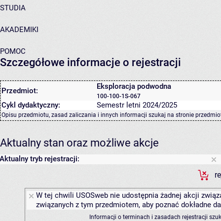
STUDIA
AKADEMIKI
POMOC
Szczegółowe informacje o rejestracji
Eksploracja podwodna
Przedmiot:
100-100-1S-067
Cykl dydaktyczny:
Semestr letni 2024/2025
Opisu przedmiotu, zasad zaliczania i innych informacji szukaj na
stronie przedmio
Aktualny stan oraz możliwe akcje
Aktualny tryb rejestracji:
r
W tej chwili USOSweb nie udostępnia żadnej akcji związa
związanych z tym przedmiotem, aby poznać dokładne daty
Informacji o terminach i zasadach rejestracji sz