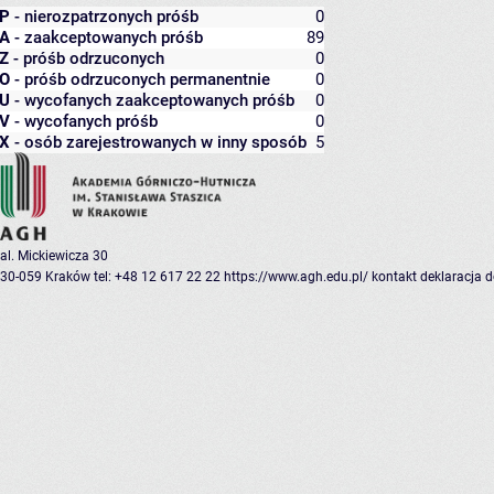
P
- nierozpatrzonych próśb
0
A
- zaakceptowanych próśb
89
Z
- próśb odrzuconych
0
O
- próśb odrzuconych permanentnie
0
U
- wycofanych zaakceptowanych próśb
0
V
- wycofanych próśb
0
X
- osób zarejestrowanych w inny sposób
5
al. Mickiewicza 30
30-059 Kraków
tel: +48 12 617 22 22
https://www.agh.edu.pl/
kontakt
deklaracja 