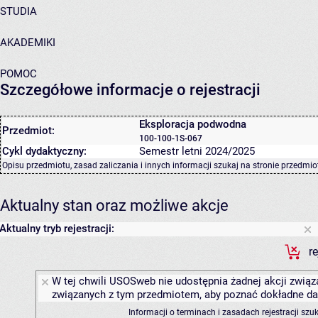
STUDIA
AKADEMIKI
POMOC
Szczegółowe informacje o rejestracji
Eksploracja podwodna
Przedmiot:
100-100-1S-067
Cykl dydaktyczny:
Semestr letni 2024/2025
Opisu przedmiotu, zasad zaliczania i innych informacji szukaj na
stronie przedmio
Aktualny stan oraz możliwe akcje
Aktualny tryb rejestracji:
r
W tej chwili USOSweb nie udostępnia żadnej akcji związa
związanych z tym przedmiotem, aby poznać dokładne daty
Informacji o terminach i zasadach rejestracji sz