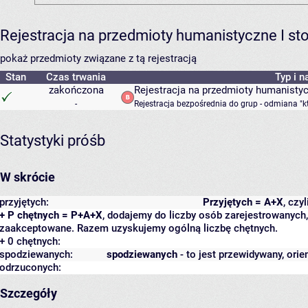
Rejestracja na przedmioty humanistyczne I s
pokaż przedmioty związane z tą rejestracją
Stan
Czas trwania
Typ i n
zakończona
Rejestracja na przedmioty humanisty
-
Rejestracja bezpośrednia do grup - odmiana "k
Statystyki próśb
W skrócie
przyjętych:
Przyjętych = A+X
, czy
+ P chętnych = P+A+X
, dodajemy do liczby osób zarejestrowanych, 
zaakceptowane. Razem uzyskujemy ogólną liczbę chętnych.
+ 0 chętnych:
spodziewanych:
spodziewanych
- to jest przewidywany, orie
odrzuconych:
Szczegóły