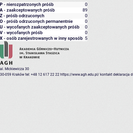
P
- nierozpatrzonych próśb
0
A
- zaakceptowanych próśb
89
Z
- próśb odrzuconych
0
O
- próśb odrzuconych permanentnie
0
U
- wycofanych zaakceptowanych próśb
0
V
- wycofanych próśb
0
X
- osób zarejestrowanych w inny sposób
5
al. Mickiewicza 30
30-059 Kraków
tel: +48 12 617 22 22
https://www.agh.edu.pl/
kontakt
deklaracja 