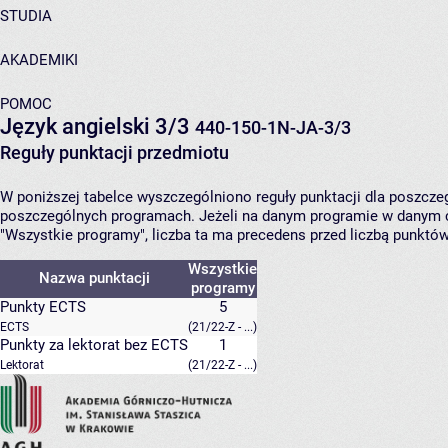
STUDIA
AKADEMIKI
POMOC
Język angielski 3/3
440-150-1N-JA-3/3
Reguły punktacji przedmiotu
W poniższej tabelce wyszczególniono reguły punktacji dla poszcz
poszczególnych programach. Jeżeli na danym programie w danym c
"Wszystkie programy", liczba ta ma precedens przed liczbą punktó
Wszystkie
Nazwa punktacji
programy
Punkty ECTS
5
ECTS
(21/22-Z - ...)
Punkty za lektorat bez ECTS
1
Lektorat
(21/22-Z - ...)