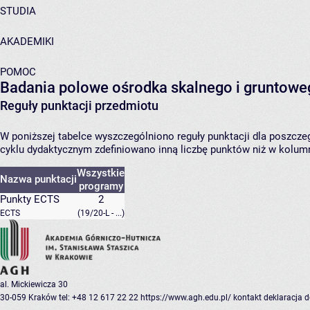
STUDIA
AKADEMIKI
POMOC
Badania polowe ośrodka skalnego i gruntow
Reguły punktacji przedmiotu
W poniższej tabelce wyszczególniono reguły punktacji dla poszc
cyklu dydaktycznym zdefiniowano inną liczbę punktów niż w kolumn
Wszystkie
Nazwa punktacji
programy
Punkty ECTS
2
ECTS
(19/20-L - ...)
al. Mickiewicza 30
30-059 Kraków
tel: +48 12 617 22 22
https://www.agh.edu.pl/
kontakt
deklaracja 