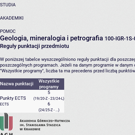
STUDIA
AKADEMIKI
POMOC
Geologia, mineralogia i petrografia
100-IGR-1S-
Reguły punktacji przedmiotu
W poniższej tabelce wyszczególniono reguły punktacji dla poszcz
poszczególnych programach. Jeżeli na danym programie w danym c
"Wszystkie programy", liczba ta ma precedens przed liczbą punktó
Wszystkie
Nazwa punktacji
programy
5
Punkty ECTS
(19/20-Z - 23/24-L)
6
ECTS
(24/25-Z - ...)